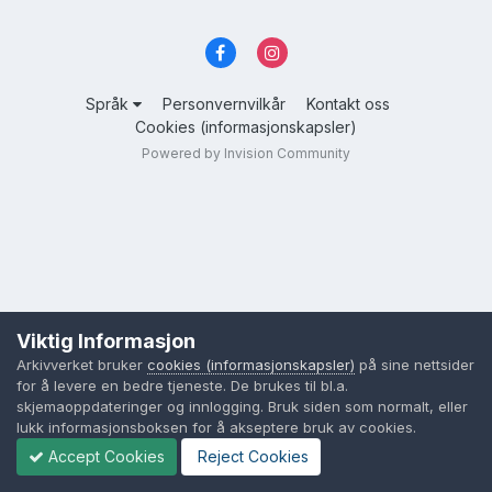
Språk
Personvernvilkår
Kontakt oss
Cookies (informasjonskapsler)
Powered by Invision Community
Viktig Informasjon
Arkivverket bruker
cookies (informasjonskapsler)
på sine nettsider
for å levere en bedre tjeneste. De brukes til bl.a.
skjemaoppdateringer og innlogging. Bruk siden som normalt, eller
lukk informasjonsboksen for å akseptere bruk av cookies.
Accept Cookies
Reject Cookies