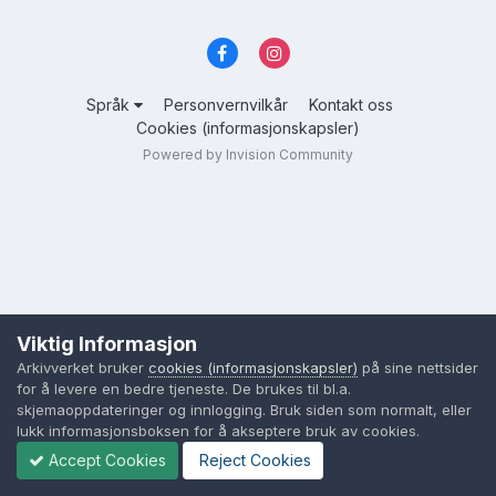
Språk
Personvernvilkår
Kontakt oss
Cookies (informasjonskapsler)
Powered by Invision Community
Viktig Informasjon
Arkivverket bruker
cookies (informasjonskapsler)
på sine nettsider
for å levere en bedre tjeneste. De brukes til bl.a.
skjemaoppdateringer og innlogging. Bruk siden som normalt, eller
lukk informasjonsboksen for å akseptere bruk av cookies.
Accept Cookies
Reject Cookies