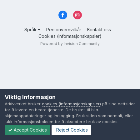
Språk
Personvernvilkår
Kontakt oss
Cookies (informasjonskapsler)
Powered by Invision Community
Viktig Informasjon
Arkivverket bruker
cookies (informasjonskapsler)
på sine nettsider
for å levere en bedre tjeneste. De brukes til bl.a.
skjemaoppdateringer og innlogging. Bruk siden som normalt, eller
lukk informasjonsboksen for å akseptere bruk av cookies.
Accept Cookies
Reject Cookies