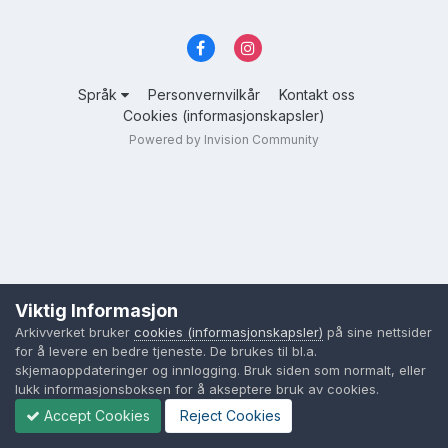
Språk
Personvernvilkår
Kontakt oss
Cookies (informasjonskapsler)
Powered by Invision Community
Viktig Informasjon
Arkivverket bruker
cookies (informasjonskapsler)
på sine nettsider
for å levere en bedre tjeneste. De brukes til bl.a.
skjemaoppdateringer og innlogging. Bruk siden som normalt, eller
lukk informasjonsboksen for å akseptere bruk av cookies.
Accept Cookies
Reject Cookies