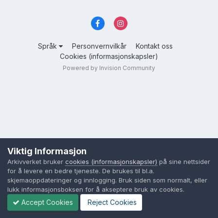
Språk
Personvernvilkår
Kontakt oss
Cookies (informasjonskapsler)
Powered by Invision Community
Viktig Informasjon
Arkivverket bruker
cookies (informasjonskapsler)
på sine nettsider
for å levere en bedre tjeneste. De brukes til bl.a.
skjemaoppdateringer og innlogging. Bruk siden som normalt, eller
lukk informasjonsboksen for å akseptere bruk av cookies.
Accept Cookies
Reject Cookies