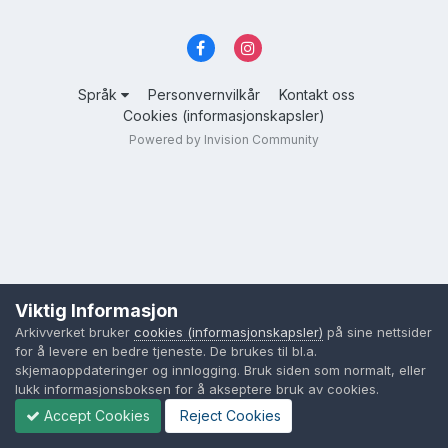
Språk
Personvernvilkår
Kontakt oss
Cookies (informasjonskapsler)
Powered by Invision Community
Viktig Informasjon
Arkivverket bruker
cookies (informasjonskapsler)
på sine nettsider
for å levere en bedre tjeneste. De brukes til bl.a.
skjemaoppdateringer og innlogging. Bruk siden som normalt, eller
lukk informasjonsboksen for å akseptere bruk av cookies.
Accept Cookies
Reject Cookies