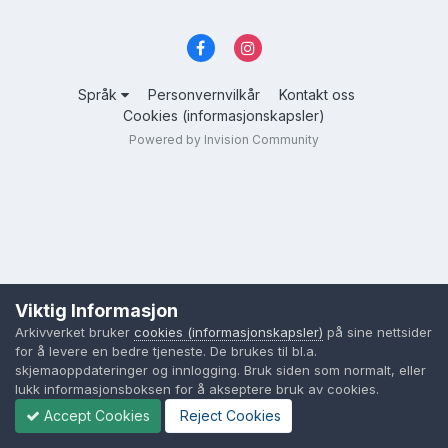
Språk
Personvernvilkår
Kontakt oss
Cookies (informasjonskapsler)
Powered by Invision Community
Viktig Informasjon
Arkivverket bruker
cookies (informasjonskapsler)
på sine nettsider
for å levere en bedre tjeneste. De brukes til bl.a.
skjemaoppdateringer og innlogging. Bruk siden som normalt, eller
lukk informasjonsboksen for å akseptere bruk av cookies.
Accept Cookies
Reject Cookies