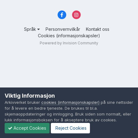
Språk
Personvernvilkår
Kontakt oss
Cookies (informasjonskapsler)
Powered by Invision Community
Viktig Informasjon
Arkivverket bruker
cookies (informasjonskapsler)
på sine nettsider
for å levere en bedre tjeneste. De brukes til bl.a.
skjemaoppdateringer og innlogging. Bruk siden som normalt, eller
lukk informasjonsboksen for å akseptere bruk av cookies.
Accept Cookies
Reject Cookies