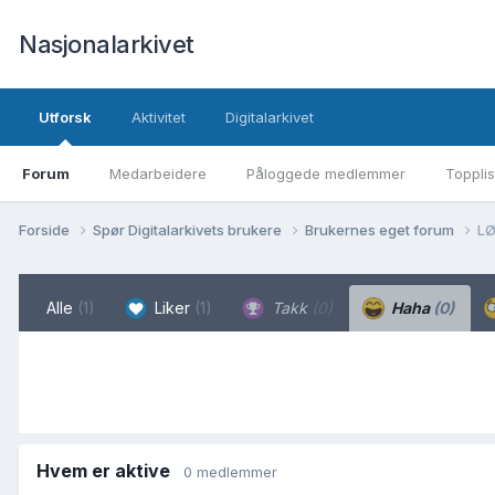
Nasjonalarkivet
Utforsk
Aktivitet
Digitalarkivet
Forum
Medarbeidere
Påloggede medlemmer
Topplis
Forside
Spør Digitalarkivets brukere
Brukernes eget forum
LØ
Alle
(1)
Liker
(1)
Takk
(0)
Haha
(0)
Hvem er aktive
0 medlemmer