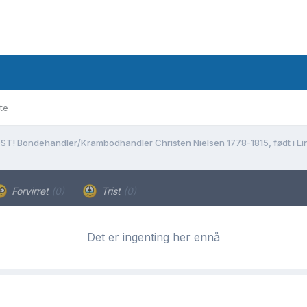
te
ST! Bondehandler/Krambodhandler Christen Nielsen 1778-1815, født i Lin
Forvirret
(0)
Trist
(0)
Det er ingenting her ennå