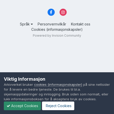
Språk
Personvernvilkår
Kontakt oss
Cookies (informasjonskapsler)
Powered by Invision Community
Viktig Informasjon
Arkivverket bruker
cookies (informasjonskapsler)
på sine nettsider
for å levere en bedre tjeneste. De brukes til bl.a.
skjemaoppdateringer og innlogging. Bruk siden som normalt, eller
lukk informasjonsboksen for å akseptere bruk av cookies.
Accept Cookies
Reject Cookies