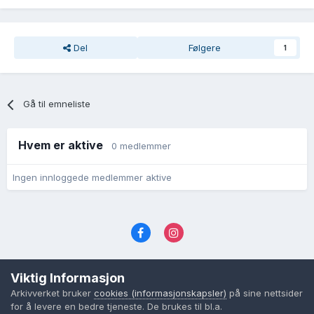
Del
Følgere
1
Gå til emneliste
Hvem er aktive
0 medlemmer
Ingen innloggede medlemmer aktive
Språk
Personvernvilkår
Kontakt oss
Viktig Informasjon
Cookies (informasjonskapsler)
Arkivverket bruker
cookies (informasjonskapsler)
på sine nettsider
Powered by Invision Community
for å levere en bedre tjeneste. De brukes til bl.a.