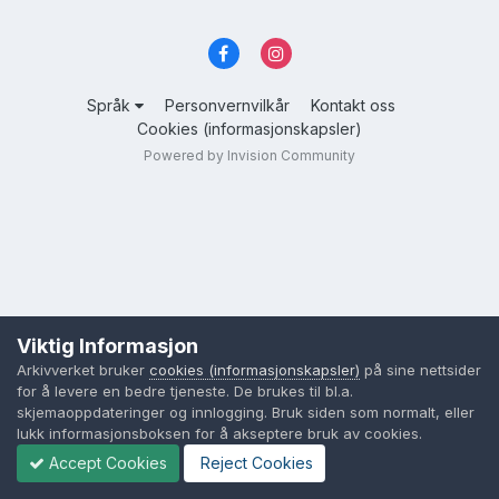
Språk
Personvernvilkår
Kontakt oss
Cookies (informasjonskapsler)
Powered by Invision Community
Viktig Informasjon
Arkivverket bruker
cookies (informasjonskapsler)
på sine nettsider
for å levere en bedre tjeneste. De brukes til bl.a.
skjemaoppdateringer og innlogging. Bruk siden som normalt, eller
lukk informasjonsboksen for å akseptere bruk av cookies.
Accept Cookies
Reject Cookies