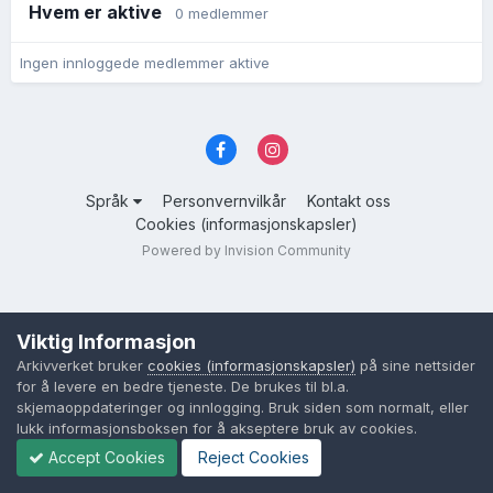
Hvem er aktive
0 medlemmer
Ingen innloggede medlemmer aktive
Språk
Personvernvilkår
Kontakt oss
Cookies (informasjonskapsler)
Powered by Invision Community
Viktig Informasjon
Arkivverket bruker
cookies (informasjonskapsler)
på sine nettsider
for å levere en bedre tjeneste. De brukes til bl.a.
skjemaoppdateringer og innlogging. Bruk siden som normalt, eller
lukk informasjonsboksen for å akseptere bruk av cookies.
Accept Cookies
Reject Cookies