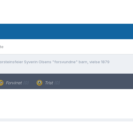
te
orsteinsfeier Syverin Olsens "forsvundne" barn, vielse 1879
Forvirret
(0)
Trist
(0)