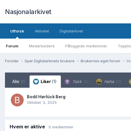
Nasjonalarkivet
Utforsk
Aktivitet
Digitalarkivet
Forum
Medarbeidere
Påloggede medlemmer
Topplis
Forside
Spør Digitalarkivets brukere
Brukernes eget forum
Sk
Alle
(1)
Liker
(1)
Takk
(0)
Haha
(0)
Bodil Hørlück Berg
Oktober 3, 2025
Hvem er aktive
0 medlemmer