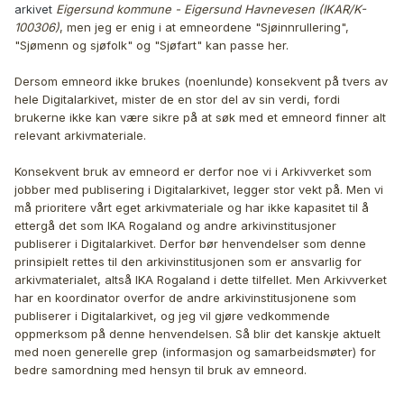
arkivet
Eigersund kommune - Eigersund Havnevesen (IKAR/K-
100306)
, men jeg er enig i at emneordene "Sjøinnrullering",
"Sjømenn og sjøfolk" og "Sjøfart" kan passe her.
Dersom emneord ikke brukes (noenlunde) konsekvent på tvers av
hele Digitalarkivet, mister de en stor del av sin verdi, fordi
brukerne ikke kan være sikre på at søk med et emneord finner alt
relevant arkivmateriale.
Konsekvent bruk av emneord er derfor noe vi i Arkivverket som
jobber med publisering i Digitalarkivet, legger stor vekt på. Men vi
må prioritere vårt eget arkivmateriale og har ikke kapasitet til å
ettergå det som IKA Rogaland og andre arkivinstitusjoner
publiserer i Digitalarkivet. Derfor bør henvendelser som denne
prinsipielt rettes til den arkivinstitusjonen som er ansvarlig for
arkivmaterialet, altså IKA Rogaland i dette tilfellet. Men Arkivverket
har en koordinator overfor de andre arkivinstitusjonene som
publiserer i Digitalarkivet, og jeg vil gjøre vedkommende
oppmerksom på denne henvendelsen. Så blir det kanskje aktuelt
med noen generelle grep (informasjon og samarbeidsmøter) for
bedre samordning med hensyn til bruk av emneord.