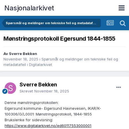
Nasjonalarkivet
Spørsmål og meldinger om tekniske feil og metadatafeil i Digitalarkivet
Mønstringsprotokoll Egersund 1844-1855
Av Sverre Bekken
November 18, 2025
i
Spørsmål og meldinger om tekniske feil og
metadatafeil i Digitalarkivet
Sverre Bekken
Skrevet
November 18, 2025
Denne mønstringsprotokollen:
Eigersund kommune- Eigersund Havnevesen, IKAR/K-
100306/G/L0001: Mønstringsprotokoll, 1844-1855
Brukslenke for sidevisning:
https://www.digitalarkivet.no/ed60117553000001