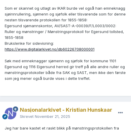
Som er skannet og utlagt av IKAR burde vel også han emneknagg
sjøinnrullering, sjømenn og sjøfolk eller tilsvarende som for denne
nesten tilsvarende protokollen for 1855-1858:
Egersund sjømannskontor, AV/SAST-A-00039/F/L0003/0002:
Ruller og mønstringer / Mønstringsprotokoll for Egersund tollsted,
1855-1858
Brukslenke for sidevisning:
https://www.digitalarkivet.no/db60226708000001
Søk med emneknagger sjømenn og sjøfolk for kommune 1101
Egersund og 1116 Eigersund herred gir treff på alle andre ruller og
mønstringsprotokoller både fra SAK og SAST, men ikke den første
som jeg mener også burde vises i dette treffet.
Nasjonalarkivet - Kristian Hunskaar
Skrevet
November 21, 2025
Jeg har bare kastet et raskt blikk på mønstringsprotokollen fra