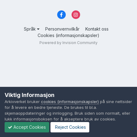
Språk
Personvernvilkår
Kontakt oss
Cookies (informasjonskapsler)
Powered by Invision Community
Viktig Informasjon
Arkivverket bruker
cookies (informasjonskapsler)
på sine nettsider
for å levere en bedre tjeneste. De brukes til bl.a.
skjemaoppdateringer og innlogging. Bruk siden som normalt, eller
lukk informasjonsboksen for å akseptere bruk av cookies.
Accept Cookies
Reject Cookies