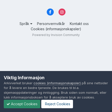
Språk
Personvernvilkår
Kontakt oss
Cookies (informasjonskapsler)
Powered by Invision Community
Viktig Informasjon
Arkivverket bruker
cookies (informasjonskapsler)
på sine nettsider
for å levere en bedre tjeneste. De brukes til bl.a.
skjemaoppdateringer og innlogging. Bruk siden som normalt, eller
lukk informasjonsboksen for å akseptere bruk av cookies.
Accept Cookies
Reject Cookies