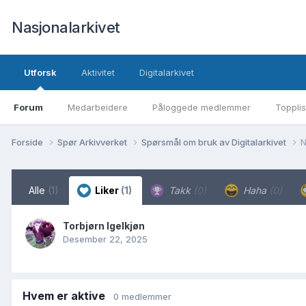
Nasjonalarkivet
Utforsk
Aktivitet
Digitalarkivet
Forum
Medarbeidere
Påloggede medlemmer
Topplis
Forside
Spør Arkivverket
Spørsmål om bruk av Digitalarkivet
N
Alle
(1)
Liker
(1)
Takk
(0)
Haha
(0)
Torbjørn Igelkjøn
Desember 22, 2025
Hvem er aktive
0 medlemmer