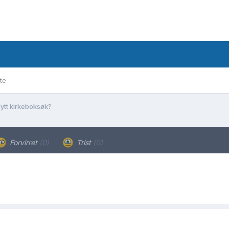
te
ytt kirkeboksøk?
Forvirret
(0)
Trist
(0)