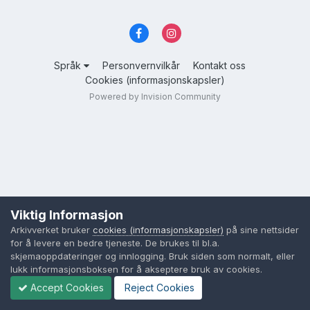
Språk
Personvernvilkår
Kontakt oss
Cookies (informasjonskapsler)
Powered by Invision Community
Viktig Informasjon
Arkivverket bruker
cookies (informasjonskapsler)
på sine nettsider
for å levere en bedre tjeneste. De brukes til bl.a.
skjemaoppdateringer og innlogging. Bruk siden som normalt, eller
lukk informasjonsboksen for å akseptere bruk av cookies.
Accept Cookies
Reject Cookies