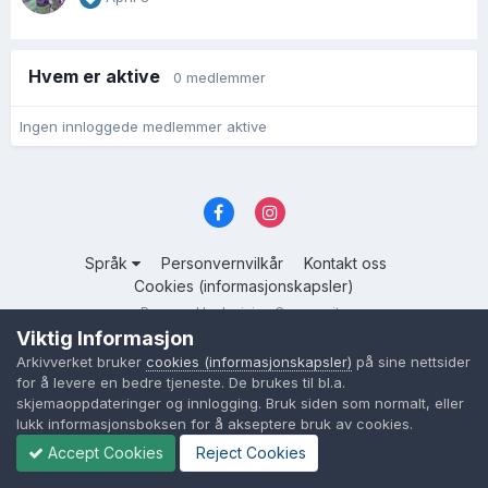
Hvem er aktive
0 medlemmer
Ingen innloggede medlemmer aktive
Språk
Personvernvilkår
Kontakt oss
Cookies (informasjonskapsler)
Powered by Invision Community
Viktig Informasjon
Arkivverket bruker
cookies (informasjonskapsler)
på sine nettsider
for å levere en bedre tjeneste. De brukes til bl.a.
skjemaoppdateringer og innlogging. Bruk siden som normalt, eller
lukk informasjonsboksen for å akseptere bruk av cookies.
Accept Cookies
Reject Cookies