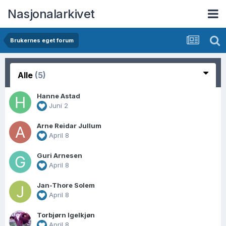
Nasjonalarkivet
Brukernes eget forum
Alle
(5)
Hanne Astad
Juni 2
Arne Reidar Jullum
April 8
Guri Arnesen
April 8
Jan-Thore Solem
April 8
Torbjørn Igelkjøn
April 8