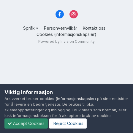
Språk
Personvernvilkår
Kontakt oss
Cookies (informasjonskapsler)
Powered by Invision Community
Viktig Informasjon
Arkivverket bruker
cookies (informasjonskapsler)
på sine nettsider
for å levere en bedre tjeneste. De brukes til bl.a.
skjemaoppdateringer og innlogging. Bruk siden som normalt, eller
lukk informasjonsboksen for å akseptere bruk av cookies.
Accept Cookies
Reject Cookies