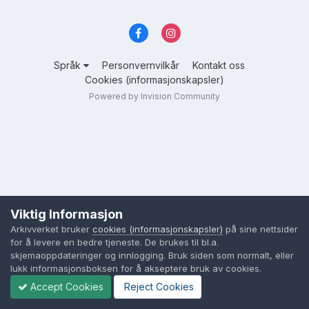
Språk
Personvernvilkår
Kontakt oss
Cookies (informasjonskapsler)
Powered by Invision Community
Viktig Informasjon
Arkivverket bruker
cookies (informasjonskapsler)
på sine nettsider
for å levere en bedre tjeneste. De brukes til bl.a.
skjemaoppdateringer og innlogging. Bruk siden som normalt, eller
lukk informasjonsboksen for å akseptere bruk av cookies.
Accept Cookies
Reject Cookies