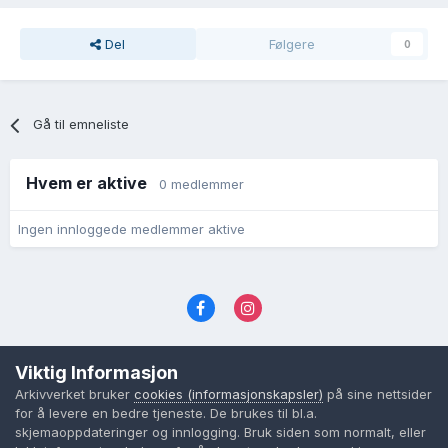
Del
Følgere
0
Gå til emneliste
Hvem er aktive
0 medlemmer
Ingen innloggede medlemmer aktive
Språk
Personvernvilkår
Kontakt oss
Viktig Informasjon
Cookies (informasjonskapsler)
Arkivverket bruker
cookies (informasjonskapsler)
på sine nettsider
Powered by Invision Community
for å levere en bedre tjeneste. De brukes til bl.a.
skjemaoppdateringer og innlogging. Bruk siden som normalt, eller