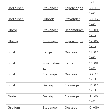
1741
Cornelisen
Stavanger
Kopenhagen
27-06-
1741
Cornelisen
Lubeck
Stavanger
27-07-
1741
Elberg
Stavanger
Denemarken
13-09-
1762
Ellberg
Stavanger
Kopenhagen
17-05-
1762
Frost
Bergen
Oostzee
18-07-
1741
Frost
Koningsberg
Bergen
16-08-
en
1741
Frost
Stavanger
Oostzee
22-06-
1751
Frost
Danzig
Stavanger
31-07-
1751
Gode
Danzig
Stavanger
21-06-
1741
Grodem
Stavanger
Oostzee
01-06-