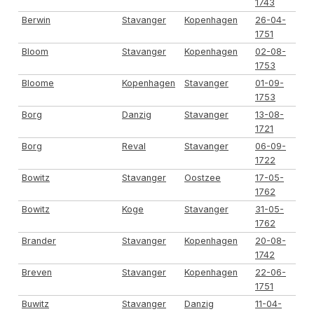
1743
Berwin
Stavanger
Kopenhagen
26-04-
1751
Bloom
Stavanger
Kopenhagen
02-08-
1753
Bloome
Kopenhagen
Stavanger
01-09-
1753
Borg
Danzig
Stavanger
13-08-
1721
Borg
Reval
Stavanger
06-09-
1722
Bowitz
Stavanger
Oostzee
17-05-
1762
Bowitz
Koge
Stavanger
31-05-
1762
Brander
Stavanger
Kopenhagen
20-08-
1742
Breven
Stavanger
Kopenhagen
22-06-
1751
Buwitz
Stavanger
Danzig
11-04-