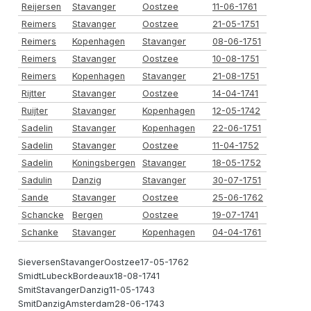
Reijersen
Stavanger
Oostzee
11-06-1761
Reimers
Stavanger
Oostzee
21-05-1751
Reimers
Kopenhagen
Stavanger
08-06-1751
Reimers
Stavanger
Oostzee
10-08-1751
Reimers
Kopenhagen
Stavanger
21-08-1751
Rijtter
Stavanger
Oostzee
14-04-1741
Ruijter
Stavanger
Kopenhagen
12-05-1742
Sadelin
Stavanger
Kopenhagen
22-06-1751
Sadelin
Stavanger
Oostzee
11-04-1752
Sadelin
Koningsbergen
Stavanger
18-05-1752
Sadulin
Danzig
Stavanger
30-07-1751
Sande
Stavanger
Oostzee
25-06-1762
Schancke
Bergen
Oostzee
19-07-1741
Schanke
Stavanger
Kopenhagen
04-04-1761
SieversenStavangerOostzee17-05-1762
SmidtLubeckBordeaux18-08-1741
SmitStavangerDanzig11-05-1743
SmitDanzigAmsterdam28-06-1743