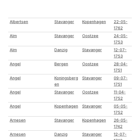
Achternaam van
Stad van
Stad van
Datum
schipper
vertrek
aankomst
Albertsen
Stavanger
Kopenhagen
22-05-
1762
Alm
Stavanger
Oostzee
24-05-
1753
Alm
Danzig
Stavanger
12-07-
1753
Angel
Bergen
Oostzee
28-04-
1751
Angel
Koningsberg
Stavanger
09-07-
en
1751
Angel
Stavanger
Oostzee
11-04-
1752
Angel
Kopenhagen
Stavanger
05-05-
1752
Arnesen
Stavanger
Kopenhagen
26-05-
1742
Arnesen
Danzig
Stavanger
12-07-