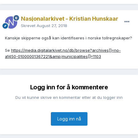
Nasjonalarkivet - Kristian Hunskaar
Skrevet
August 27, 2018
Kanskje skipperne også kan identifiseres i norske tollregnskaper?
Se
https://media.digitalarkivet.no/db/browse?archives[]=no-
a1450-01000001367221&amp;municipalities[]=1103
Logg inn for å kommentere
Du vil kunne skrive en kommentar etter at du logger inn
Logg inn nå