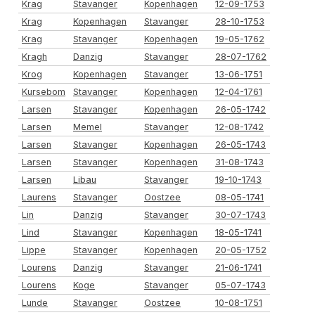
Krag
Stavanger
Kopenhagen
12-09-1753
Krag
Kopenhagen
Stavanger
28-10-1753
Krag
Stavanger
Kopenhagen
19-05-1762
Kragh
Danzig
Stavanger
28-07-1762
Krog
Kopenhagen
Stavanger
13-06-1751
Kursebom
Stavanger
Kopenhagen
12-04-1761
Larsen
Stavanger
Kopenhagen
26-05-1742
Larsen
Memel
Stavanger
12-08-1742
Larsen
Stavanger
Kopenhagen
26-05-1743
Larsen
Stavanger
Kopenhagen
31-08-1743
Larsen
Libau
Stavanger
19-10-1743
Laurens
Stavanger
Oostzee
08-05-1741
Lin
Danzig
Stavanger
30-07-1743
Lind
Stavanger
Kopenhagen
18-05-1741
Lippe
Stavanger
Kopenhagen
20-05-1752
Lourens
Danzig
Stavanger
21-06-1741
Lourens
Koge
Stavanger
05-07-1743
Lunde
Stavanger
Oostzee
10-08-1751