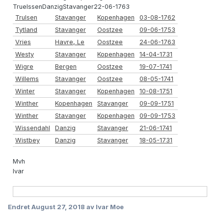
TruelssenDanzigStavanger22-06-1763
Trulsen
Stavanger
Kopenhagen
03-08-1762
Tytland
Stavanger
Oostzee
09-06-1753
Vries
Havre, Le
Oostzee
24-06-1763
Westy
Stavanger
Kopenhagen
14-04-1731
Wigre
Bergen
Oostzee
19-07-1741
Willems
Stavanger
Oostzee
08-05-1741
Winter
Stavanger
Kopenhagen
10-08-1751
Winther
Kopenhagen
Stavanger
09-09-1751
Winther
Stavanger
Kopenhagen
09-09-1753
Wissendahl
Danzig
Stavanger
21-06-1741
Wistbey
Danzig
Stavanger
18-05-1731
Mvh
Ivar
Endret
August 27, 2018
av Ivar Moe