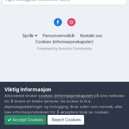
Språk
Personvernvilkår
Kontakt oss
Cookies (informasjonskapsler)
Powered by Invision Community
Viktig Informasjon
Arkivverket bruker
cookies (informasjonskapsler)
på sine nettsider
for å levere en bedre tjeneste. De brukes til bl.a.
skjemaoppdateringer og innlogging. Bruk siden som normalt, eller
lukk informasjonsboksen for å akseptere bruk av cookies.
Accept Cookies
Reject Cookies