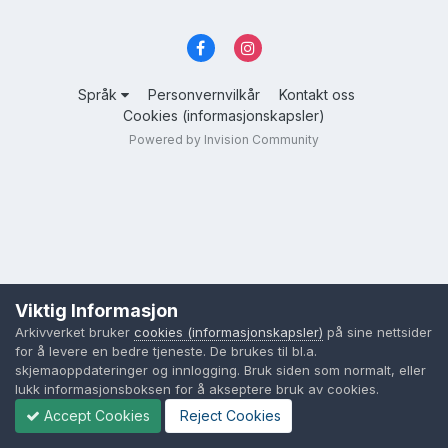
Språk
Personvernvilkår
Kontakt oss
Cookies (informasjonskapsler)
Powered by Invision Community
Viktig Informasjon
Arkivverket bruker
cookies (informasjonskapsler)
på sine nettsider
for å levere en bedre tjeneste. De brukes til bl.a.
skjemaoppdateringer og innlogging. Bruk siden som normalt, eller
lukk informasjonsboksen for å akseptere bruk av cookies.
Accept Cookies
Reject Cookies