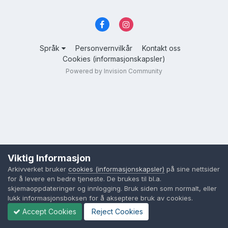
Språk
Personvernvilkår
Kontakt oss
Cookies (informasjonskapsler)
Powered by Invision Community
Viktig Informasjon
Arkivverket bruker
cookies (informasjonskapsler)
på sine nettsider
for å levere en bedre tjeneste. De brukes til bl.a.
skjemaoppdateringer og innlogging. Bruk siden som normalt, eller
lukk informasjonsboksen for å akseptere bruk av cookies.
Accept Cookies
Reject Cookies