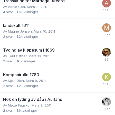
Translation for Marriage Record
Av
Adele Goa
,
Mars 11, 2011
4
svar
1.5k
visninger
landskatt 1611
Av
Magne Jensen
,
Mars 10, 2011
2
svar
1.2k
visninger
Tyding av kjøpesum i 1869
Av
Toril Osther
,
Mars 10, 2011
2
svar
1k
visninger
Kompanirulle 1780
Av
Kjetil Øien
,
Mars 9, 2011
2
svar
1.2k
visninger
Nok en tyding av dåp i Aurland.
Av
Mette Fausko
,
Mars 8, 2011
2
svar
1.1k
visninger