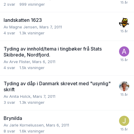
2
svar
999
visninger
landskatten 1623
Av
Magne Jensen
,
Mars 7, 2011
4
svar
1.3k
visninger
Tyding av innhold/tema i tingbøker frå Stats
Skibrede, Nordfjord.
Av
Arve Flister
,
Mars 6, 2011
4
svar
1.5k
visninger
Tyding av dåp i Danmark skrevet med "usynlig"
skrift
Av
Anita Holck
,
Mars 7, 2011
3
svar
1.3k
visninger
Brynilda
Av
Jarle Korneliussen
,
Mars 6, 2011
8
svar
1.6k
visninger