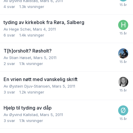
Av
Øyvind Kallstad
,
Mars 6, 2011
4
svar
1.3k
visninger
tyding av kirkebok fra Røra, Salberg
Av
Hege Schei
,
Mars 4, 2011
6
svar
1.4k
visninger
T[h]orsholt? Røsholt?
Av
Stian Høiset
,
Mars 5, 2011
2
svar
1.1k
visninger
En vrien nøtt med vanskelig skrift
Av
Øystein Djuv-Stiansen
,
Mars 5, 2011
3
svar
1.2k
visninger
Hjelp til tyding av dåp
Av
Øyvind Kallstad
,
Mars 5, 2011
3
svar
1.1k
visninger