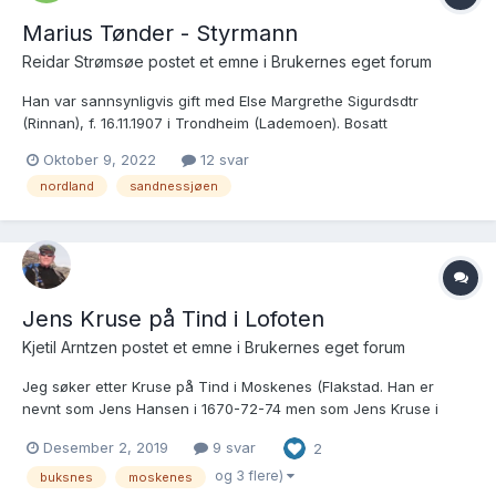
Marius Tønder - Styrmann
Reidar Strømsøe postet et emne i
Brukernes eget forum
Han var sannsynligvis gift med Else Margrethe Sigurdsdtr
(Rinnan), f. 16.11.1907 i Trondheim (Lademoen). Bosatt
Sandnessjøen. Muligens 2 barn. Noen som kjenner til hans
Oktober 9, 2022
12 svar
opphav?
nordland
sandnessjøen
Jens Kruse på Tind i Lofoten
Kjetil Arntzen postet et emne i
Brukernes eget forum
Jeg søker etter Kruse på Tind i Moskenes (Flakstad. Han er
nevnt som Jens Hansen i 1670-72-74 men som Jens Kruse i
1674,75 og 76 og 89 På Tind finnes det i 1674.75 og 76 en
Desember 2, 2019
9 svar
2
Henrich og etter navnet Kruse står det ibm. ibm står under
navnet til Kruse. Jens er mulig født 1641 (1647) i 1665 og 166...
og 3 flere)
buksnes
moskenes