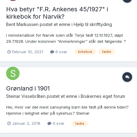
Hva betyr "F.R. Ankenes 45/1927" i
kirkebok for Narvik?
Berit Markussen postet et emne i
Hjelp til skrifttyding
I ministerialbok for Narvik sokn står Terje født 12.10.1927, døpt
29.7.1928. Under kolonnen "Anmerkninger" står det følgende: ?
Trondsen F.R. Ankenes 45/1927 Lenke
Februar 10, 2021
6 svar
kirkebok
fødte
https://www.digitalarkivet.no/kb10051103240147 Betyr dette at
Terje er født i Ankenes og hjemmedøpt i Narvik av ? Tr...
Grønland i 1901
Steinar Vissebråten postet et emne i
Brukernes eget forum
Hei, Hvor var det mest sansynelig barn ble født på denne tiden?
Hjemme i leilighet eller på sykehus.? Steinar
Januar 2, 2018
4 svar
fødte