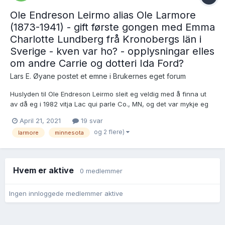
Ole Endreson Leirmo alias Ole Larmore
(1873-1941) - gift første gongen med Emma
Charlotte Lundberg frå Kronobergs län i
Sverige - kven var ho? - opplysningar elles
om andre Carrie og dotteri Ida Ford?
Lars E. Øyane postet et emne i
Brukernes eget forum
Huslyden til Ole Endreson Leirmo sleit eg veldig med å finna ut
av då eg i 1982 vitja Lac qui parle Co., MN, og det var mykje eg
ikkje fann. Ein del har eg greidd å få tak i i etterkant, men no står
April 21, 2021
19 svar
eg fast, særleg på opplysningar om den svenske kona hans, og
og 2 flere)
larmore
minnesota
opphavet til andre kona syne...
Hvem er aktive
0 medlemmer
Ingen innloggede medlemmer aktive