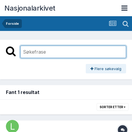
Nasjonalarkivet
Forside
Flere søkevalg
Fant 1 resultat
SORTER ETTER