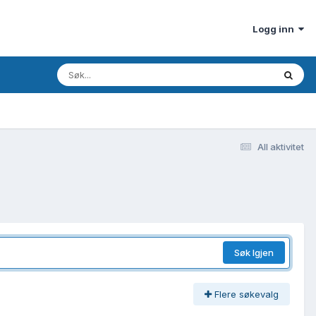
Logg inn
All aktivitet
Søk Igjen
Flere søkevalg