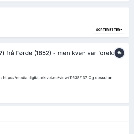
SORTER ETTER
 frå Førde (1852) - men kven var foreldri
r: https://media.digitalarkivet.no/view/11638/137 Og dessutan