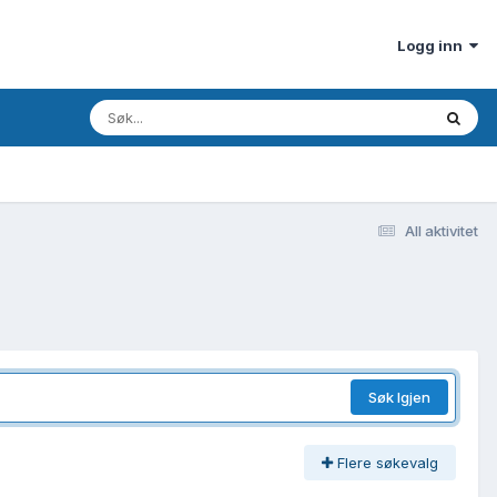
Logg inn
All aktivitet
Søk Igjen
Flere søkevalg