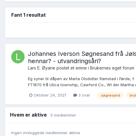
Fant 1 resultat
Johannes Iverson Søgnesand frå Jølst
hennar? - utvandringsåri?
Lars E. Øyane postet et emne i
Brukernes eget forum
Eg syner til dåpen av Marta Olsdotter Ramstad i Førde, f.
FT1870 frå Utica township, Cawford Co., WI der Martha 
Oktober 24, 2021
3 svar
søgnesand
bru
Hvem er aktive
0 medlemmer
Ingen innloggede medlemmer aktive