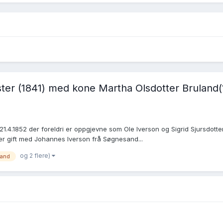
er (1841) med kone Martha Olsdotter Bruland(?)
 21.4.1852 der foreldri er oppgjevne som Ole Iverson og Sigrid Sjursdotte
er gift med Johannes Iverson frå Søgnesand...
og 2 flere)
land