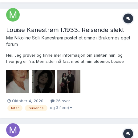
Louise Kanestrøm f.1933. Reisende slekt
Mia Nikoline Solli Kanestrøm postet et emne i
Brukernes eget
forum
Hei. Jeg prøver og finne mer informasjon om slekten min. og
hvor jeg er fra. Men sitter nå fast med at min oldemor. Louise
Kanestrøm Født: 2. nov 1933 døde: 02/07 1992. Hun har også gått
ved navnet skogås(første partner), så lauritsen(min oldefar, og
deretter gikk hun ved navnet (heggelihaugen)....
Oktober 4, 2020
26 svar
og 3 flere)
tater
reisende