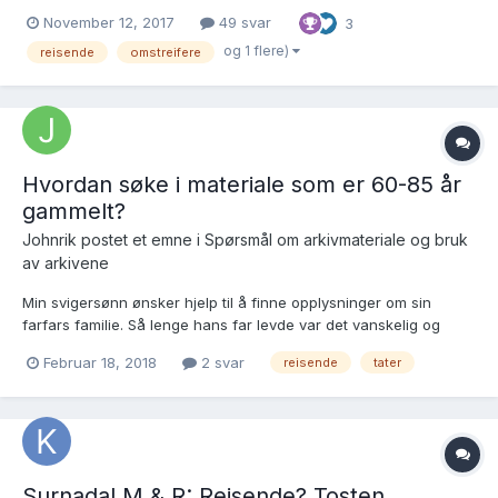
føler det er greit å skrive litt. Jacob Pedersen gift med Sara
November 12, 2017
49 svar
3
Amalia Danielsdatter 1832, no 19 her: Sogn og Fjordane fylke,
Dale, Holme...
og 1 flere)
reisende
omstreifere
Hvordan søke i materiale som er 60-85 år
gammelt?
Johnrik postet et emne i
Spørsmål om arkivmateriale og bruk
av arkivene
Min svigersønn ønsker hjelp til å finne opplysninger om sin
farfars familie. Så lenge hans far levde var det vanskelig og
skambelagt å komme inn på dette emnet. Hans far døde i år og
Februar 18, 2018
2 svar
reisende
tater
han søker etter opplysninger om sin farfar som ble knivdrept i et
taterslagsmål i Tune i Østfold i mai 1948. Er det m...
Surnadal M & R: Reisende? Tosten