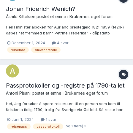
Johan Friderich Wenich?
Åshild Kittelsen postet et emne i
Brukernes eget forum
Hei! I ministerialboken for Aurland prestegjeld 1821-1859 (1421P)
døpes "et fremmed barn" Petrine Frederika" - dåpsdato
16.10.1825, side 26, nr. 65. Foreldre oppgis å være "en
Desember 1, 2024
4 svar
omreijsende ved navn" Johan Frederich Wenich og Andrine
reisende
omvandrende
Christine Pedersdatter. Noen som kan hj...
Passprotokoller og -registre på 1790-tallet
Antoni Pisani postet et emne i
Brukernes eget forum
Hei, Jeg forsøker å spore reiseruten til en person som kom til
Kristiania tidlig 1790, trolig fra Sverige via Østfold. Så reiste han
videre til Trondhjem etter 1-2 år i Kristiania. Før 1805 var det
Juni 1, 2024
1 svar
mange myndighetspersoner som kunne utstede reisepass -
og 1 flere)
reisepass
passprotokoll
hvilket også gjør det vanskeli...