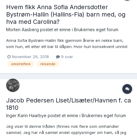
Hvem fikk Anna Sofia Andersdotter
Bystrøm-Hallin (Hallins-Fia) barn med, og
hva med Carolina?
Morten Aasberg postet et emne i
Brukernes eget forum
Anna Sofia Bystrøm-Hallin fikk gjennom årene en rekke barn,
som hun, ett etter ett bar til dåpen. Hvor hun konsekvent unnlot
å oppgi barnets fars navn. For meg avstedkommer dette
November 26, 2018
9 svar
utfordringer med hensyn til å – på en etterprøvbar måte – tilegne
omstreifere
reisende
rett far til Anna Sofias barn. Jeg føler a...
Jacob Pedersen Liset/Lisæter/Havnen f. ca
1810
Inger Karin Haarbye postet et emne i
Brukernes eget forum
Jeg viser til denne tråden (finnes nok flere som omhandler
samme): Jeg har nå samlet endel opplysninger om ham, så jeg