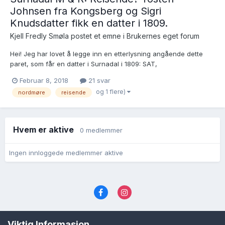
Johnsen fra Kongsberg og Sigri
Knudsdatter fikk en datter i 1809.
Kjell Fredly Smøla postet et emne i
Brukernes eget forum
Hei! Jeg har lovet å legge inn en etterlysning angående dette
paret, som får en datter i Surnadal i 1809: SAT,
Ministerialprotokoller, klokkerbøker og fødselsregistre - Møre og
Februar 8, 2018
21 svar
Romsdal, 595/L1040: Ministerialbok nr. 595A02, 1797-1819, s. 81
og 1 flere)
nordmøre
reisende
Brukslenke for sidevisning: https://media.d...
Hvem er aktive
0 medlemmer
Ingen innloggede medlemmer aktive
Språk
Personvernvilkår
Kontakt oss
Viktig Informasjon