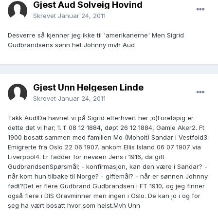
Gjest Aud Solveig Hovind
Skrevet
Januar 24, 2011
Desverre så kjenner jeg ikke til 'amerikanerne' Men Sigrid
Gudbrandsens sønn het Johnny mvh Aud
Gjest Unn Helgesen Linde
Skrevet
Januar 24, 2011
Takk Aud!Da havnet vi på Sigrid etterhvert her ;o)Foreløpig er
dette det vi har; 1. f. 08 12 1884, døpt 26 12 1884, Gamle Aker2. Ft
1900 bosatt sammen med familien Mo (Moholt) Sandar i Vestfold3.
Emigrerte fra Oslo 22 06 1907, ankom Ellis Island 06 07 1907 via
Liverpool4. Er fadder for nevøen Jens i 1916, da gift
GudbrandsenSpørsmål; - konfirmasjon, kan den være i Sandar? -
når kom hun tilbake til Norge? - giftemål? - når er sønnen Johnny
født?Det er flere Gudbrand Gudbrandsen i FT 1910, og jeg finner
også flere i DIS Gravminner men ingen i Oslo. De kan jo i og for
seg ha vært bosatt hvor som helst.Mvh Unn