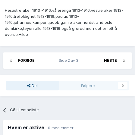
Hei.østre aker 1913 -1916,vålerenga 1913-1916,vestre aker 1913-
1916,trefoldighet 1913-1916,paulus 1913-
1916,johannes,kampen,jacob,gamle aker,nordstrand,oslo
domkirke,tøyen alle 1913-1916 også grorud men det er lett å
overse.Hilde
FORRIGE
Side 2 av 3
NESTE
Del
Følgere
0
Gå til emneliste
Hvem er aktive
0 medlemmer