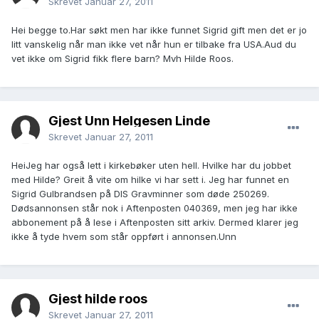
Skrevet
Januar 27, 2011
Hei begge to.Har søkt men har ikke funnet Sigrid gift men det er jo
litt vanskelig når man ikke vet når hun er tilbake fra USA.Aud du
vet ikke om Sigrid fikk flere barn? Mvh Hilde Roos.
Gjest Unn Helgesen Linde
Skrevet
Januar 27, 2011
HeiJeg har også lett i kirkebøker uten hell. Hvilke har du jobbet
med Hilde? Greit å vite om hilke vi har sett i. Jeg har funnet en
Sigrid Gulbrandsen på DIS Gravminner som døde 250269.
Dødsannonsen står nok i Aftenposten 040369, men jeg har ikke
abbonement på å lese i Aftenposten sitt arkiv. Dermed klarer jeg
ikke å tyde hvem som står oppført i annonsen.Unn
Gjest hilde roos
Skrevet
Januar 27, 2011