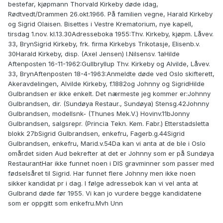
bestefar, kjøpmann Thorvald Kirkeby døde idag,
Rødtvedt/Drammen 26.okt.1966. På familien vegne, Harald Kirkeby
og Sigrid Olaisen. Bisettes i Vestre Krematorium, nye kapell,
tirsdag 1.nov. kl.13.30Adresseboka 1955:Thv. Kirkeby, kjøpm. Låvev.
33, BrynSigrid Kirkeby, frk. firma Kirkebys Trikotasje, Elisenb.v.
30Harald Kirkeby, disp. (Axel Jensen) I.Nilsensv. 1aHilde
Aftenposten 16-11-1962:Gullbryllup Thv. Kirkeby og Alvilde, Låvev.
33, BrynAftenposten 18-4-1963:Anmeldte døde ved Oslo skifterett,
Akeravdelingen, Alvilde Kirkeby, f.1882og Johnny og SigridHilde
Gulbrandsen er ikke enkelt. Det nærmeste jeg kommer er:Johnny
Gulbrandsen, dir. (Sundøya Restaur., Sundøya) Stensg.42Johnny
Gulbrandsen, modellsnk- (Thunes Mek.V.) Hovinv.11bJonny
Gulbrandsen, salgsrepr. (Princia Tekn. Kem. Fabr.) Etterstadsletta
blokk 27bSigrid Gulbrandsen, enkefru, Fagerb.g.44Sigrid
Gulbrandsen, enkefru, Marid.v.54Da kan vi anta at de ble i Oslo
omårdet siden Aud bekrefter at det er Johnny som er på Sundøya
RestaurantHar ikke funnet noen i DIS gravminner som passer med
fødselsåret til Sigrid. Har funnet flere Johnny men ikke noen
sikker kandidat pr i dag. I følge adressebok kan vi vel anta at
Gulbrand døde før 1955. Vi kan jo vurdere begge kandidatene
som er oppgitt som enkefru.Mvh Unn