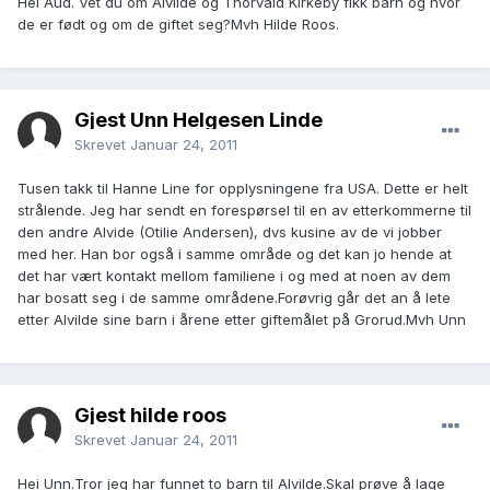
Hei Aud. Vet du om Alvilde og Thorvald Kirkeby fikk barn og hvor
de er født og om de giftet seg?Mvh Hilde Roos.
Gjest Unn Helgesen Linde
Skrevet
Januar 24, 2011
Tusen takk til Hanne Line for opplysningene fra USA. Dette er helt
strålende. Jeg har sendt en forespørsel til en av etterkommerne til
den andre Alvide (Otilie Andersen), dvs kusine av de vi jobber
med her. Han bor også i samme område og det kan jo hende at
det har vært kontakt mellom familiene i og med at noen av dem
har bosatt seg i de samme områdene.Forøvrig går det an å lete
etter Alvilde sine barn i årene etter giftemålet på Grorud.Mvh Unn
Gjest hilde roos
Skrevet
Januar 24, 2011
Hei Unn.Tror jeg har funnet to barn til Alvilde.Skal prøve å lage