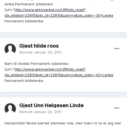
lenke.Permanent sidelenke:
[url="
http://www.arkivverket.no/URN:kb_read?
idx_kildeid=22815&idx_id=22815&uid=ny&idx_side=-30>Lenke
Permanent bildelenke:
Gjest hilde roos
Skrevet
Januar 24, 2011
Barn til Alvilde Permanent sidelenke:
[url="
http://www.arkivverket.no/URN:kb_read?
idx_kildeid=22815&idx_id=22815&uid=ny&idx_side=-42>Lenke
Permanent bildelenke:
Gjest Unn Helgesen Linde
Skrevet
Januar 24, 2011
HeisannDet første barnet stemmer nok, men barn nr to er jeg mer