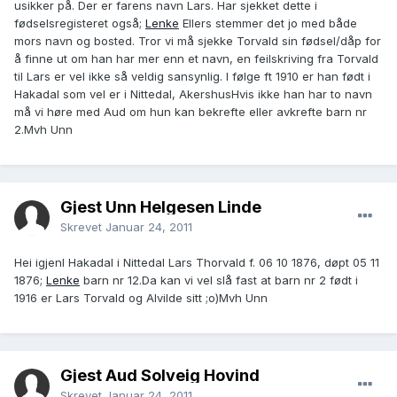
usikker på. Der er farens navn Lars. Har sjekket dette i
fødselsregisteret også;
Lenke
Ellers stemmer det jo med både
mors navn og bosted. Tror vi må sjekke Torvald sin fødsel/dåp for
å finne ut om han har mer enn et navn, en feilskriving fra Torvald
til Lars er vel ikke så veldig sansynlig. I følge ft 1910 er han født i
Hakadal som vel er i Nittedal, AkershusHvis ikke han har to navn
må vi høre med Aud om hun kan bekrefte eller avkrefte barn nr
2.Mvh Unn
Gjest Unn Helgesen Linde
Skrevet
Januar 24, 2011
Hei igjenI Hakadal i Nittedal Lars Thorvald f. 06 10 1876, døpt 05 11
1876;
Lenke
barn nr 12.Da kan vi vel slå fast at barn nr 2 født i
1916 er Lars Torvald og Alvilde sitt ;o)Mvh Unn
Gjest Aud Solveig Hovind
Skrevet
Januar 24, 2011