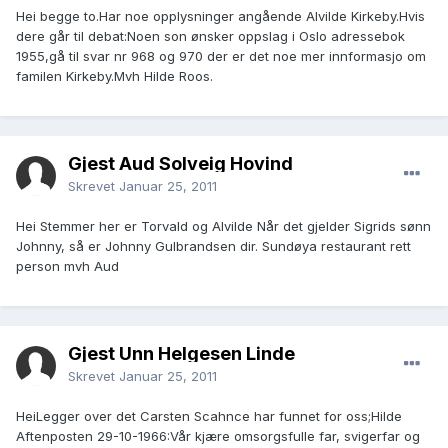
Hei begge to.Har noe opplysninger angående Alvilde Kirkeby.Hvis
dere går til debat:Noen son ønsker oppslag i Oslo adressebok
1955,gå til svar nr 968 og 970 der er det noe mer innformasjo om
familen Kirkeby.Mvh Hilde Roos.
Gjest Aud Solveig Hovind
Skrevet
Januar 25, 2011
Hei Stemmer her er Torvald og Alvilde Når det gjelder Sigrids sønn
Johnny, så er Johnny Gulbrandsen dir. Sundøya restaurant rett
person mvh Aud
Gjest Unn Helgesen Linde
Skrevet
Januar 25, 2011
HeiLegger over det Carsten Scahnce har funnet for oss;Hilde
Aftenposten 29-10-1966:Vår kjære omsorgsfulle far, svigerfar og