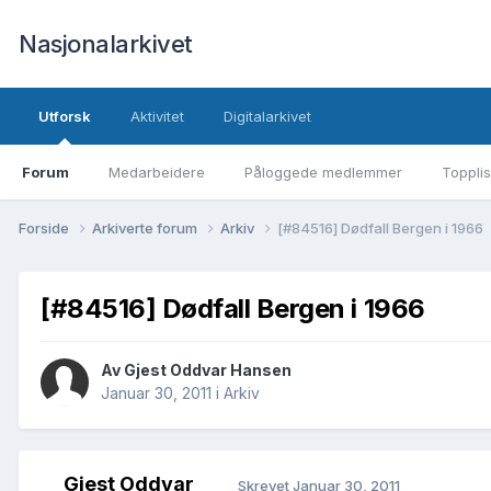
Nasjonalarkivet
Utforsk
Aktivitet
Digitalarkivet
Forum
Medarbeidere
Påloggede medlemmer
Topplis
Forside
Arkiverte forum
Arkiv
[#84516] Dødfall Bergen i 1966
[#84516] Dødfall Bergen i 1966
Av Gjest Oddvar Hansen
Januar 30, 2011
i
Arkiv
Gjest Oddvar
Skrevet
Januar 30, 2011