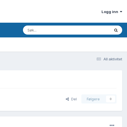
Logg inn
All aktivitet
Del
Følgere
0