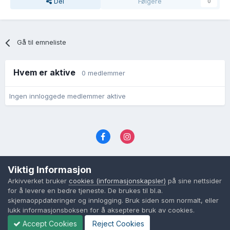
Del
Følgere
0
Gå til emneliste
Hvem er aktive
0 medlemmer
Ingen innloggede medlemmer aktive
Språk
Personvernvilkår
Kontakt oss
Viktig Informasjon
Cookies (informasjonskapsler)
Arkivverket bruker
cookies (informasjonskapsler)
på sine nettsider
Powered by Invision Community
for å levere en bedre tjeneste. De brukes til bl.a.
skjemaoppdateringer og innlogging. Bruk siden som normalt, eller
lukk informasjonsboksen for å akseptere bruk av cookies.
Accept Cookies
Reject Cookies