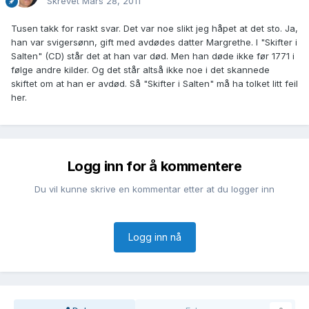
Skrevet
Mars 28, 2011
Tusen takk for raskt svar. Det var noe slikt jeg håpet at det sto. Ja,
han var svigersønn, gift med avdødes datter Margrethe. I "Skifter i
Salten" (CD) står det at han var død. Men han døde ikke før 1771 i
følge andre kilder. Og det står altså ikke noe i det skannede
skiftet om at han er avdød. Så "Skifter i Salten" må ha tolket litt feil
her.
Logg inn for å kommentere
Du vil kunne skrive en kommentar etter at du logger inn
Logg inn nå