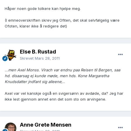
Håper noen gode tolkere kan hjelpe meg.
(I emneoverskriften skrev jeg Ofiten, det skal selvfølgelig være
Ofoten, klarer ikke å redigere det)
Else B. Rustad
Skrevet
Mars 28, 2011
....
men Axel Monss. Virach var endnu paa Reisen til Bergen, saa
hd. disaarsag ej kunde møde, men hds. Kone Margaretha
Knudsdatter jndfant sig alleene
;...
Axel var vel kanskje også en svigersønn av avdøde, da? Jeg har
ikke lest gjennom annet enn det som sto om arvingene.
Anne Grete Mensen