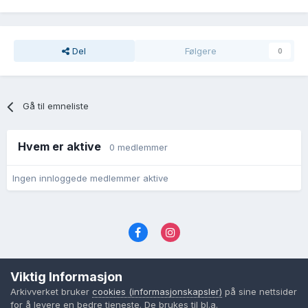
Del
Følgere
0
Gå til emneliste
Hvem er aktive
0 medlemmer
Ingen innloggede medlemmer aktive
Språk
Personvernvilkår
Kontakt oss
Viktig Informasjon
Cookies (informasjonskapsler)
Arkivverket bruker
cookies (informasjonskapsler)
på sine nettsider
Powered by Invision Community
for å levere en bedre tjeneste. De brukes til bl.a.