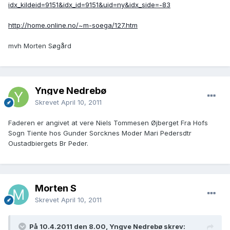
idx_kildeid=9151&idx_id=9151&uid=ny&idx_side=-83
http://home.online.no/~m-soega/127.htm
mvh Morten Søgård
Yngve Nedrebø
Skrevet
April 10, 2011
Faderen er angivet at vere Niels Tommesen Øjberget Fra Hofs
Sogn Tiente hos Gunder Sorcknes Moder Mari Pedersdtr
Oustadbiergets Br Peder.
Morten S
Skrevet
April 10, 2011
På 10.4.2011 den 8.00, Yngve Nedrebø skrev: