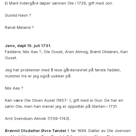
Ei Marit Indergård døper sønnen Ole i 1729, gift med Jon.
Gunild Havn ?
Randi Meland ?
Jens, døpt 15. juli 1731.
Faddere; Nils Aas ?, Ole Ouset, Aren Almvig, Brønil Olstøren, Kari
Ouset.
Jeg har problemer med å lese gårdsnavnet på første fadder,
nummer tre er jeg også usikker på.
Nils Aas ?
Kan være Ole Olsen Auset (1657- ), gift med ei Guri. De har en
sønn Ole, men han mener jeg er oppsitter på Sterten i 1731.
Arnt Svendsen Almvik (1709-1743).
Brønnil Olsdatter Øvre Tøndel
f. før 1699. Datter av Ole Joensen