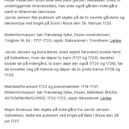
Peder Pedersen Grum eide ikke bare gården Selbekken (med to
underliggende strandsteder), han eide også gården Indergård
samt ei tilhørende laksvorpe.
Jacob Jensen fikk publisert sitt skjøte på de to nevnte gårdene og
laksevorpa ved tinget på Sund i Rissa den 29. februar 1720.
Kildeinformasjon: Sør-Trøndelag fylke, Fosen sorenskriveri,
Tingbok 1A 04 , 1717-1723, oppb: Statsarkivet i Trondheim.
Lenke
Jacob Jensen og kona Bente (med ukjent farsnavn) bodde først
på Selbekken, hvor de døper to barn (1721 og 1723), deretter
bodde de på Indergård, to barn døpt der også (1725 og 1726), før
de bosetter seg på Hamna og døper de to ynste barna (1728 og
1731).
Matrikkelforarbeid 1723 og prøvematrikler 1714-1721.
Kildeinformasjon: Sør-Trøndelag fylke, Fosen, Matrikkel (RA/EA-
4070/N/Nb/Nbf/L0162), 1723-1723, oppb: Riksarkivet.
Lenke
Major Emahuus fikk skjøte på Indergård fra Jacob Jensen
Selbekken, dette ble publisert ved tinget på Nøst i Rissa den 28.
juli 1727.