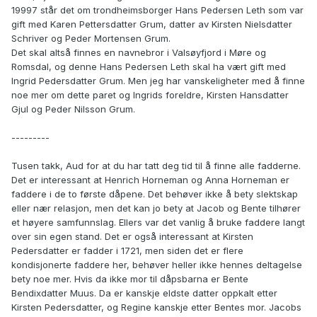
19997 står det om trondheimsborger Hans Pedersen Leth som var
gift med Karen Pettersdatter Grum, datter av Kirsten Nielsdatter
Schriver og Peder Mortensen Grum.
Det skal altså finnes en navnebror i Valsøyfjord i Møre og
Romsdal, og denne Hans Pedersen Leth skal ha vært gift med
Ingrid Pedersdatter Grum. Men jeg har vanskeligheter med å finne
noe mer om dette paret og Ingrids foreldre, Kirsten Hansdatter
Gjul og Peder Nilsson Grum.
---------
Tusen takk, Aud for at du har tatt deg tid til å finne alle fadderne.
Det er interessant at Henrich Horneman og Anna Horneman er
faddere i de to første dåpene. Det behøver ikke å bety slektskap
eller nær relasjon, men det kan jo bety at Jacob og Bente tilhører
et høyere samfunnslag. Ellers var det vanlig å bruke faddere langt
over sin egen stand. Det er også interessant at Kirsten
Pedersdatter er fadder i 1721, men siden det er flere
kondisjonerte faddere her, behøver heller ikke hennes deltagelse
bety noe mer. Hvis da ikke mor til dåpsbarna er Bente
Bendixdatter Muus. Da er kanskje eldste datter oppkalt etter
Kirsten Pedersdatter, og Regine kanskje etter Bentes mor. Jacobs