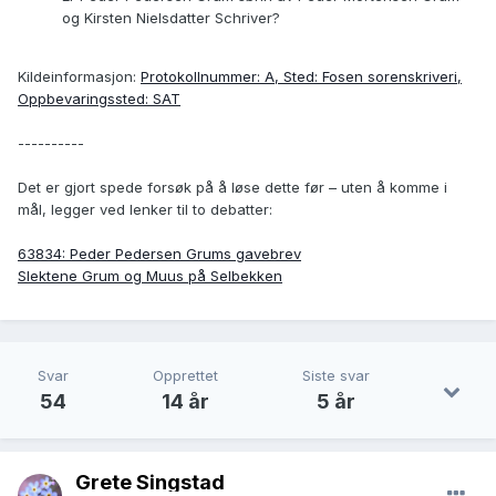
og Kirsten Nielsdatter Schriver?
Kildeinformasjon:
Protokollnummer: A, Sted: Fosen sorenskriveri,
Oppbevaringssted: SAT
----------
Det er gjort spede forsøk på å løse dette før – uten å komme i
mål, legger ved lenker til to debatter:
63834: Peder Pedersen Grums gavebrev
Slektene Grum og Muus på Selbekken
Svar
Opprettet
Siste svar
54
14 år
5 år
Grete Singstad