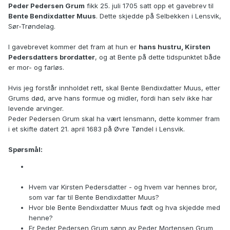
Peder Pedersen Grum
fikk 25. juli 1705 satt opp et gavebrev til
Bente Bendixdatter Muus
. Dette skjedde på Selbekken i Lensvik,
Sør-Trøndelag.
I gavebrevet kommer det fram at hun er
hans hustru, Kirsten
Pedersdatters brordatter
, og at Bente på dette tidspunktet både
er mor- og farløs.
Hvis jeg forstår innholdet rett, skal Bente Bendixdatter Muus, etter
Grums død, arve hans formue og midler, fordi han selv ikke har
levende arvinger.
Peder Pedersen Grum skal ha vært lensmann, dette kommer fram
i et skifte datert 21. april 1683 på Øvre Tøndel i Lensvik.
Spørsmål:
Hvem var Kirsten Pedersdatter - og hvem var hennes bror,
som var far til Bente Bendixdatter Muus?
Hvor ble Bente Bendixdatter Muus født og hva skjedde med
henne?
Er Peder Pedersen Grum sønn av Peder Mortensen Grum