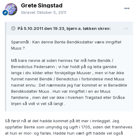
Grete Singstad
Skrevet
Oktober 5, 2011
På 5.10.2011 den 19.33, bjørn a. løkken skrev:
Spørsmål : Kan denne Bente Bendiksdatter være inngiftet
Muus ?
Må bare nevne at siden hennes far må hete Bendik /
Benedictus Pedersønn ; vi har holdt på og leita ganske
lenge i div. kilder etter forskjellige Muuser , men vi har ikke
funnet navnet Bendik / Benedictus i forbindelse med Muus
navnet ennu . Det nærmeste jeg har kommet er ei Benedikte
Bendiksdatter Muus . Hun var inngiftet i en av Muus
familiene , men det var ikke i hverken Trøgstad eller Snåsa
linjen så vidt vi vet så langt .
Så først nå at det hadde kommet på litt mer i innlegget. Jeg
oppfatter Bente som umyndig og ugift i 1705, siden det framheves
at hun er mor- og farløs. Hadde hun vært gift hadde vel også