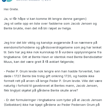
Hei Grete.
Ja, vi får håpe vi kan komme litt lengre denne gangen:)
Jeg vil sette opp en liste over fadderne som Jacob Jensen og
Bente brukte, men det må bli i løpet av helga.
Jeg tror det blir viktig og kanskje avgjørende å se nærmere på
eiendomsforholdene og gårdsoverdragelsene som jeg har lenket
til. Selv har jeg ikke nok kunnskap til å vurdere opplysningene fra
tingbøkene. Gitt at Bente Havn er identisk med Bente Bendixdatter
Muus, kan det være greit å få avklart følgende;
- Peder P. Grum levde nok lengre enn han hadde forventet, han
døde i 1727. Bente ble trolig gift omkring 1720, og hadde ikke
formelt rett på arven så lenge Peder P. Grum levde. Ville det være
naturlig i forhold til gavebrevet at Bentes mann, Jacob Jensen,
fikk tinglyst skjøtet på gårdene Bente skulle arve?
- Er det formuleringer i tingbøkene som tyder på at Jacob Jensen
(Selbekken) ikke har kjøpt gårdene av Peder Pedersen Grum på