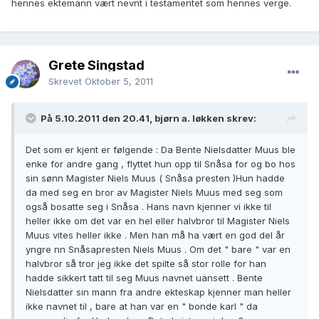
hennes ektemann vært nevnt i testamentet som hennes verge.
Grete Singstad
Skrevet
Oktober 5, 2011
På 5.10.2011 den 20.41, bjørn a. løkken skrev:
Det som er kjent er følgende : Da Bente Nielsdatter Muus ble
enke for andre gang , flyttet hun opp til Snåsa for og bo hos
sin sønn Magister Niels Muus ( Snåsa presten )Hun hadde
da med seg en bror av Magister Niels Muus med seg som
også bosatte seg i Snåsa . Hans navn kjenner vi ikke til
heller ikke om det var en hel eller halvbror til Magister Niels
Muus vites heller ikke . Men han må ha vært en god del år
yngre nn Snåsapresten Niels Muus . Om det " bare " var en
halvbror så tror jeg ikke det spilte så stor rolle for han
hadde sikkert tatt til seg Muus navnet uansett . Bente
Nielsdatter sin mann fra andre ekteskap kjenner man heller
ikke navnet til , bare at han var en " bonde karl " da