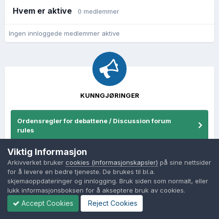
Hvem er aktive
0 medlemmer
Ingen innloggede medlemmer aktive
KUNNGJØRINGER
Ordensregler for debattene / Discussion forum
rules
Viktig Informasjon
Nasjonalarkivets debattforum/The National
Arkivverket bruker
cookies (informasjonskapsler)
på sine nettsider
Archives debate forum
for å levere en bedre tjeneste. De brukes til bl.a.
skjemaoppdateringer og innlogging. Bruk siden som normalt, eller
lukk informasjonsboksen for å akseptere bruk av cookies.
Accept Cookies
Reject Cookies