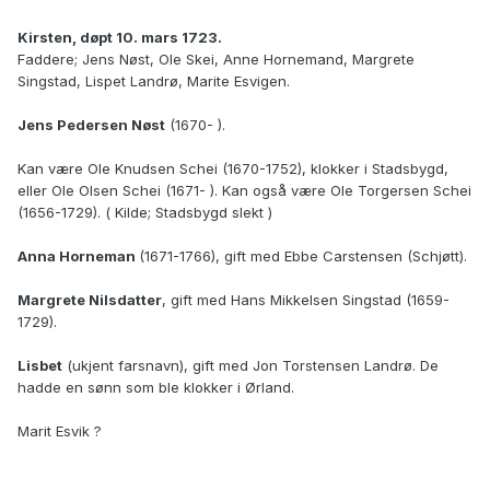
Kirsten, døpt 10. mars 1723.
Faddere; Jens Nøst, Ole Skei, Anne Hornemand, Margrete
Singstad, Lispet Landrø, Marite Esvigen.
Jens Pedersen Nøst
(1670- ).
Kan være Ole Knudsen Schei (1670-1752), klokker i Stadsbygd,
eller Ole Olsen Schei (1671- ). Kan også være Ole Torgersen Schei
(1656-1729). ( Kilde; Stadsbygd slekt )
Anna Horneman
(1671-1766), gift med Ebbe Carstensen (Schjøtt).
Margrete Nilsdatter
, gift med Hans Mikkelsen Singstad (1659-
1729).
Lisbet
(ukjent farsnavn), gift med Jon Torstensen Landrø. De
hadde en sønn som ble klokker i Ørland.
Marit Esvik ?