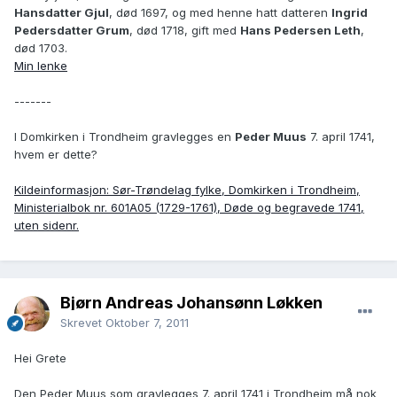
Hansdatter Gjul
, død 1697, og med henne hatt datteren
Ingrid
Pedersdatter Grum
, død 1718, gift med
Hans Pedersen Leth
,
død 1703.
Min lenke
-------
I Domkirken i Trondheim gravlegges en
Peder Muus
7. april 1741,
hvem er dette?
Kildeinformasjon: Sør-Trøndelag fylke, Domkirken i Trondheim,
Ministerialbok nr. 601A05 (1729-1761), Døde og begravede 1741,
uten sidenr.
Bjørn Andreas Johansønn Løkken
Skrevet
Oktober 7, 2011
Hei Grete
Den Peder Muus som gravlegges 7. april 1741 i Trondheim må nok