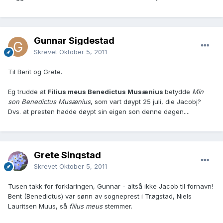
Gunnar Sigdestad
Skrevet
Oktober 5, 2011
Til Berit og Grete.
Eg trudde at
Filius meus Benedictus Musænius
betydde
Min
son Benedictus Musænius
, som vart døypt 25 juli, die Jacobj?
Dvs. at presten hadde døypt sin eigen son denne dagen....
Grete Singstad
Skrevet
Oktober 5, 2011
Tusen takk for forklaringen, Gunnar - altså ikke Jacob til fornavn!
Bent (Benedictus) var sønn av sogneprest i Trøgstad, Niels
Lauritsen Muus, så
filius meus
stemmer.