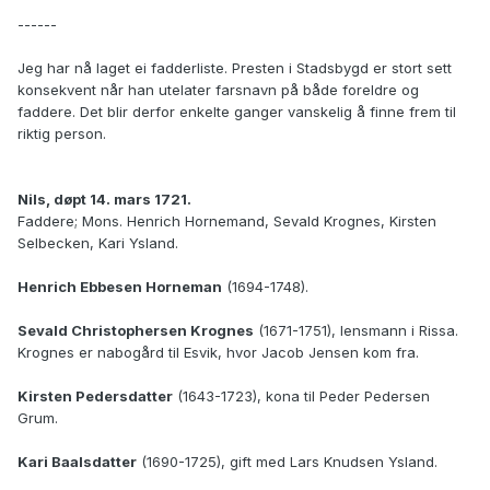
------
Jeg har nå laget ei fadderliste. Presten i Stadsbygd er stort sett
konsekvent når han utelater farsnavn på både foreldre og
faddere. Det blir derfor enkelte ganger vanskelig å finne frem til
riktig person.
Nils, døpt 14. mars 1721.
Faddere; Mons. Henrich Hornemand, Sevald Krognes, Kirsten
Selbecken, Kari Ysland.
Henrich Ebbesen Horneman
(1694-1748).
Sevald Christophersen Krognes
(1671-1751), lensmann i Rissa.
Krognes er nabogård til Esvik, hvor Jacob Jensen kom fra.
Kirsten Pedersdatter
(1643-1723), kona til Peder Pedersen
Grum.
Kari Baalsdatter
(1690-1725), gift med Lars Knudsen Ysland.