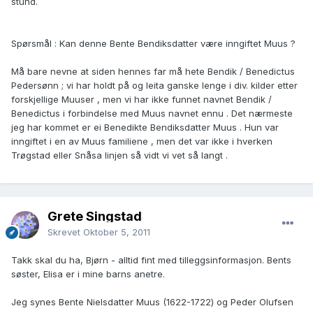
stund.
Spørsmål : Kan denne Bente Bendiksdatter være inngiftet Muus ?
Må bare nevne at siden hennes far må hete Bendik / Benedictus
Pedersønn ; vi har holdt på og leita ganske lenge i div. kilder etter
forskjellige Muuser , men vi har ikke funnet navnet Bendik /
Benedictus i forbindelse med Muus navnet ennu . Det nærmeste
jeg har kommet er ei Benedikte Bendiksdatter Muus . Hun var
inngiftet i en av Muus familiene , men det var ikke i hverken
Trøgstad eller Snåsa linjen så vidt vi vet så langt .
Grete Singstad
Skrevet
Oktober 5, 2011
Takk skal du ha, Bjørn - alltid fint med tilleggsinformasjon. Bents
søster, Elisa er i mine barns anetre.
Jeg synes Bente Nielsdatter Muus (1622-1722) og Peder Olufsen