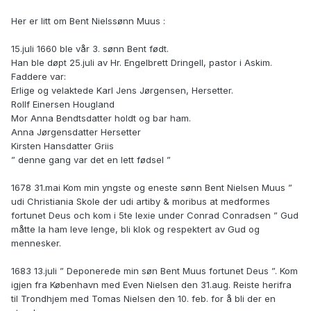
Her er litt om Bent Nielssønn Muus :
15.juli 1660 ble vår 3. sønn Bent født.
Han ble døpt 25.juli av Hr. Engelbrett Dringell, pastor i Askim.
Faddere var:
Erlige og velaktede Karl Jens Jørgensen, Hersetter.
Rollf Einersen Hougland
Mor Anna Bendtsdatter holdt og bar ham.
Anna Jørgensdatter Hersetter
Kirsten Hansdatter Griis
” denne gang var det en lett fødsel ”
1678 31.mai Kom min yngste og eneste sønn Bent Nielsen Muus ”
udi Christiania Skole der udi artiby & moribus at medformes
fortunet Deus och kom i 5te lexie under Conrad Conradsen ” Gud
måtte la ham leve lenge, bli klok og respektert av Gud og
mennesker.
1683 13.juli ” Deponerede min søn Bent Muus fortunet Deus ”. Kom
igjen fra København med Even Nielsen den 31.aug. Reiste herifra
til Trondhjem med Tomas Nielsen den 10. feb. for å bli der en