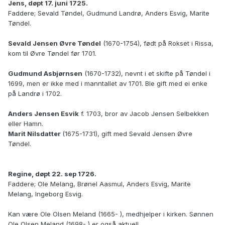
Jens, døpt 17. juni 1725.
Faddere; Sevald Tøndel, Gudmund Landrø, Anders Esvig, Marite
Tøndel.
Sevald Jensen Øvre Tøndel
(1670-1754), født på Rokset i Rissa,
kom til Øvre Tøndel før 1701.
Gudmund Asbjørnsen
(1670-1732), nevnt i et skifte på Tøndel i
1699, men er ikke med i manntallet av 1701. Ble gift med ei enke
på Landrø i 1702.
Anders Jensen Esvik
f. 1703, bror av Jacob Jensen Selbekken
eller Hamn.
Marit Nilsdatter
(1675-1731), gift med Sevald Jensen Øvre
Tøndel.
Regine, døpt 22. sep 1726.
Faddere; Ole Melang, Brønel Aasmul, Anders Esvig, Marite
Melang, Ingeborg Esvig.
Kan være Ole Olsen Meland (1665- ), medhjelper i kirken. Sønnen
Ole Olsen Meland (1698- ) er også aktuell.