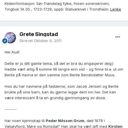
Kildeinformasjon: Sør-Trøndelag fylke, Fosen sorenskriveri,
Tingbok 1A 05 , 1723-1729, oppb: Statsarkivet i Trondheim.
Lenke
Grete Singstad
Skrevet
Oktober 6, 2011
Hei Aud!
Dette er jo ditt gamle tema, så det er bra du engasjerer deg:)
Hadde vært artig å komme litt lengre enn sist - og finne bl.a. ut om
Bente på Havna er den samme som Bente Bendixdatter Muus.
Hvis du har navnene på fadderne, som Jacob Jensen og Bente
brukte på sine barn, kan du gjerne legge dem inn her. Det kan
være interessant å ta en grundig gjennomgang av disse.
-------
Har noen kjennskap til
Peder Nilsson Grum
, død 1678 i
Valsøyfjord, Møre og Romsdal? Han skal ha vært gift med
Kirsten