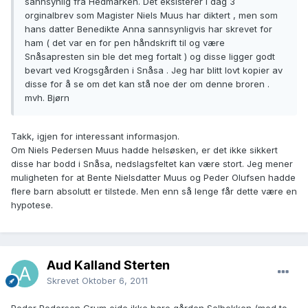
sannsynlig fra Hedmarken. Det eksisterer i dag 3
orginalbrev som Magister Niels Muus har diktert , men som
hans datter Benedikte Anna sannsynligvis har skrevet for
ham ( det var en for pen håndskrift til og være
Snåsapresten sin ble det meg fortalt ) og disse ligger godt
bevart ved Krogsgården i Snåsa . Jeg har blitt lovt kopier av
disse for å se om det kan stå noe der om denne broren .
mvh. Bjørn
Takk, igjen for interessant informasjon.
Om Niels Pedersen Muus hadde helsøsken, er det ikke sikkert
disse har bodd i Snåsa, nedslagsfeltet kan være stort. Jeg mener
muligheten for at Bente Nielsdatter Muus og Peder Olufsen hadde
flere barn absolutt er tilstede. Men enn så lenge får dette være en
hypotese.
Aud Kalland Sterten
Skrevet
Oktober 6, 2011