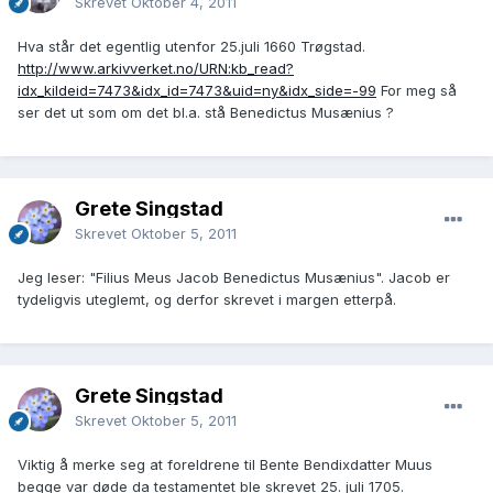
Skrevet
Oktober 4, 2011
Hva står det egentlig utenfor 25.juli 1660 Trøgstad.
http://www.arkivverket.no/URN:kb_read?
idx_kildeid=7473&idx_id=7473&uid=ny&idx_side=-99
For meg så
ser det ut som om det bl.a. stå Benedictus Musænius ?
Grete Singstad
Skrevet
Oktober 5, 2011
Jeg leser: "Filius Meus Jacob Benedictus Musænius". Jacob er
tydeligvis uteglemt, og derfor skrevet i margen etterpå.
Grete Singstad
Skrevet
Oktober 5, 2011
Viktig å merke seg at foreldrene til Bente Bendixdatter Muus
begge var døde da testamentet ble skrevet 25. juli 1705.