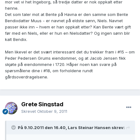
mor vet vi het Ingeborg, så tredje datter er nok oppkalt etter
henne.
Det som taler mot at Bente på Havna er den samme som Bente
Bendixdatter Muus - er navnet på eldste sønn, Niels. Navnet
passer ikke inn – hvem er han oppkalt etter? Kan Bente vært gift
før med en Niels, eller er hun en Nielsdatter? Og ingen sønn blir
kalt Bendix.
Men likevel er det svært interessant det du trekker fram i #15 – om
Peder Pedersen Grums eiendommer, og at Jacob Jensen fikk
skjøte på eiendommene i 1720. Håper noen kan svare på
spørsmålene dine i #18, om forholdene rundt
gårdsoverdragelsene.
Grete Singstad
Skrevet
Oktober 9, 2011
På 9.10.2011 den 16.40, Lars Steinar Hansen skrev: