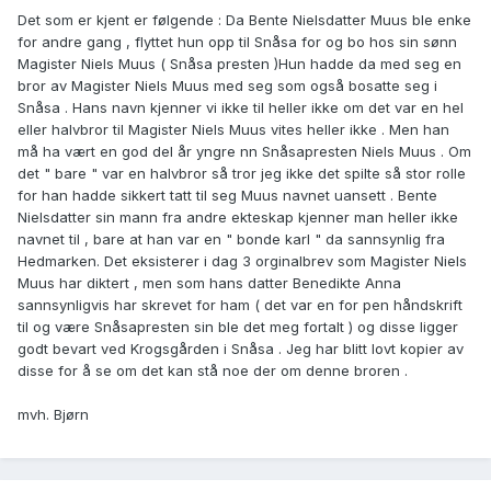
Det som er kjent er følgende : Da Bente Nielsdatter Muus ble enke
for andre gang , flyttet hun opp til Snåsa for og bo hos sin sønn
Magister Niels Muus ( Snåsa presten )Hun hadde da med seg en
bror av Magister Niels Muus med seg som også bosatte seg i
Snåsa . Hans navn kjenner vi ikke til heller ikke om det var en hel
eller halvbror til Magister Niels Muus vites heller ikke . Men han
må ha vært en god del år yngre nn Snåsapresten Niels Muus . Om
det " bare " var en halvbror så tror jeg ikke det spilte så stor rolle
for han hadde sikkert tatt til seg Muus navnet uansett . Bente
Nielsdatter sin mann fra andre ekteskap kjenner man heller ikke
navnet til , bare at han var en " bonde karl " da sannsynlig fra
Hedmarken. Det eksisterer i dag 3 orginalbrev som Magister Niels
Muus har diktert , men som hans datter Benedikte Anna
sannsynligvis har skrevet for ham ( det var en for pen håndskrift
til og være Snåsapresten sin ble det meg fortalt ) og disse ligger
godt bevart ved Krogsgården i Snåsa . Jeg har blitt lovt kopier av
disse for å se om det kan stå noe der om denne broren .
mvh. Bjørn