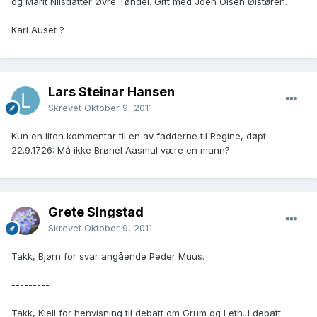
og Marit Nilsdatter Øvre Tøndel. Gift med Joen Olsen Ølstøren.
Kari Auset ?
Lars Steinar Hansen
Skrevet
Oktober 9, 2011
Kun en liten kommentar til en av fadderne til Regine, døpt
22.9.1726: Må ikke Brønel Aasmul være en mann?
Grete Singstad
Skrevet
Oktober 9, 2011
Takk, Bjørn for svar angående Peder Muus.
---------
Takk, Kjell for henvisning til debatt om Grum og Leth. I debatt