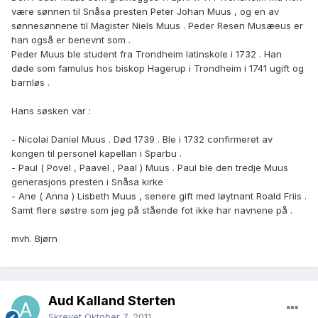
være sønnen til Snåsa presten Peter Johan Muus , og en av
sønnesønnene til Magister Niels Muus . Peder Resen Musæeus er
han også er benevnt som .
Peder Muus ble student fra Trondheim latinskole i 1732 . Han
døde som famulus hos biskop Hagerup i Trondheim i 1741 ugift og
barnløs .
Hans søsken var :
- Nicolai Daniel Muus . Død 1739 . Ble i 1732 confirmeret av
kongen til personel kapellan i Sparbu .
- Paul ( Povel , Paavel , Paal ) Muus . Paul ble den tredje Muus
generasjons presten i Snåsa kirke
- Ane ( Anna ) Lisbeth Muus , senere gift med løytnant Roald Friis .
Samt flere søstre som jeg på stående fot ikke har navnene på .
mvh. Bjørn
Aud Kalland Sterten
Skrevet
Oktober 7, 2011