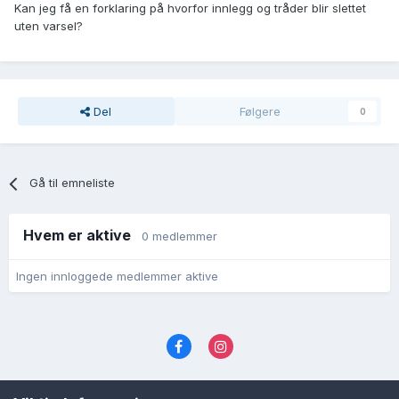
Kan jeg få en forklaring på hvorfor innlegg og tråder blir slettet
uten varsel?
Del
Følgere
0
Gå til emneliste
Hvem er aktive
0 medlemmer
Ingen innloggede medlemmer aktive
Språk
Personvernvilkår
Kontakt oss