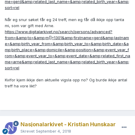
me=gerd&amp;related_last_name=&amp;related_birth_year=&amp;
sort=rel
Når eg snur søket får eg 24 treff, men eg får då ikkje opp tanta
mi, som var gift med Arne.
https://www.digitalarkivet.no/search/persons/advanced?
from=&amp;to=&amp;m[]=1301&amp;firstname=gerd&amp;lastnam
e=&amp;birth_year_from=&amp;birth_year_to=&amp;birth_date=&a
mp;birth_place=&amp;domicile=&amp;position=&amp;event_year_f
rom=&amp;event_year_to=&amp;event_date=&amp;related_first_na
me=arne&amp;related_last_name=&amp;related_birth_year=&amp;
sort=rel
Kvifor kjem ikkje den aktuelle vigsla opp no? Og burde ikkje antal
treff ha vore likt?
Nasjonalarkivet - Kristian Hunskaar
Skrevet
September 4, 2018