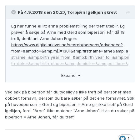
På 4.9.2018 den 20.27, Torbjørn Igelkjøn skrev:
Eg har funne ei litt anna problemstilling der treff uteblir. Eg
prøver å søkje på Arne med Gerd som biperson. Får då 18
treff, deriblant Arne Johan Engen
:
https://www.digitalarkivet.no/search/persons/advanced?
from=&amp;to=&amp;m[]=1301&amp;firstname=arne&amp;la
stname=&amp;birth_year_from=&amp;birth_year_to=&amp;bir
th_date=&amp;birth_place=&amp;domicile=&amp;position=&
amp;event_year_from=&amp;event_year_to=&amp;event_dat
Expand
e=&amp;related_first_name=gerd&amp;related_last_name=&
amp;related_birth_year=&amp;sort=rel
Ved søk på biperson får du tydeligvis ikke treff på personer med
Når eg snur søket får eg 24 treff, men eg får då ikkje opp
dobbelt fornavn, dersom du bare søker på det ene fornavnet. Søk
tanta mi, som var gift med Arne.
på hovedperson = Gerd og biperson = Arne gir ikke treff på Gerd
https://www.digitalarkivet.no/search/persons/advanced?
Igelkjøn, fordi "Arne" ikke matcher "Arne Johan". Hvis du søker på
from=&amp;to=&amp;m[]=1301&amp;firstname=gerd&amp;la
biperson = Arne Johan, får du treff.
stname=&amp;birth_year_from=&amp;birth_year_to=&amp;bir
th_date=&amp;birth_place=&amp;domicile=&amp;position=&
amp;event_year_from=&amp;event_year_to=&amp;event_dat
e=&amp;related_first_name=arne&amp;related_last_name=&
1