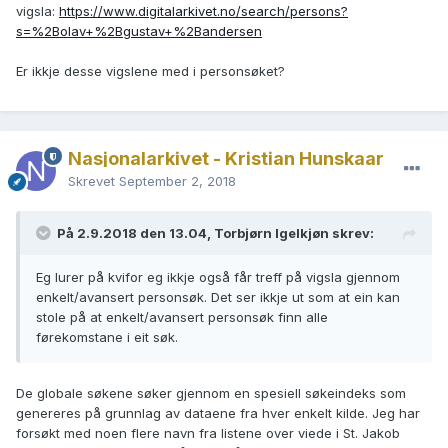
vigsla:
https://www.digitalarkivet.no/search/persons?
s=%2Bolav+%2Bgustav+%2Bandersen
Er ikkje desse vigslene med i personsøket?
Nasjonalarkivet - Kristian Hunskaar
Skrevet
September 2, 2018
På 2.9.2018 den 13.04, Torbjørn Igelkjøn skrev:
Eg lurer på kvifor eg ikkje også får treff på vigsla gjennom
enkelt/avansert personsøk. Det ser ikkje ut som at ein kan
stole på at enkelt/avansert personsøk finn alle
førekomstane i eit søk.
De globale søkene søker gjennom en spesiell søkeindeks som
genereres på grunnlag av dataene fra hver enkelt kilde. Jeg har
forsøkt med noen flere navn fra listene over viede i St. Jakob