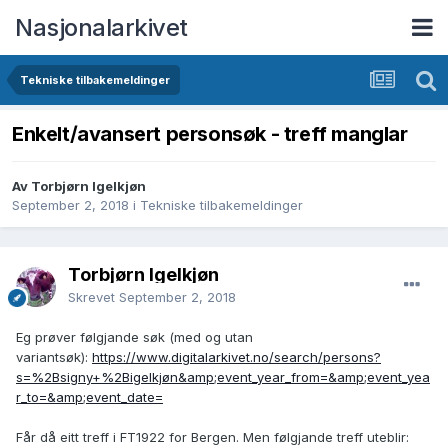
Nasjonalarkivet
Tekniske tilbakemeldinger
Enkelt/avansert personsøk - treff manglar
Av Torbjørn Igelkjøn
September 2, 2018
i
Tekniske tilbakemeldinger
Torbjørn Igelkjøn
Skrevet
September 2, 2018
Eg prøver følgjande søk (med og utan
variantsøk):
https://www.digitalarkivet.no/search/persons?
s=%2Bsigny+%2Bigelkjøn&amp;event_year_from=&amp;event_yea
r_to=&amp;event_date=
Får då eitt treff i FT1922 for Bergen. Men følgjande treff uteblir: