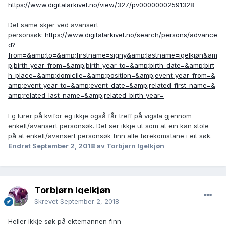
https://www.digitalarkivet.no/view/327/pv00000002591328
Det same skjer ved avansert
personsøk:
https://www.digitalarkivet.no/search/persons/advance
d?
from=&amp;to=&amp;firstname=signy&amp;lastname=igelkjøn&am
p;birth_year_from=&amp;birth_year_to=&amp;birth_date=&amp;birt
h_place=&amp;domicile=&amp;position=&amp;event_year_from=&
amp;event_year_to=&amp;event_date=&amp;related_first_name=&
amp;related_last_name=&amp;related_birth_year=
Eg lurer på kvifor eg ikkje også får treff på vigsla gjennom
enkelt/avansert personsøk. Det ser ikkje ut som at ein kan stole
på at enkelt/avansert personsøk finn alle førekomstane i eit søk.
Endret
September 2, 2018
av Torbjørn Igelkjøn
Torbjørn Igelkjøn
Skrevet
September 2, 2018
Heller ikkje søk på ektemannen finn