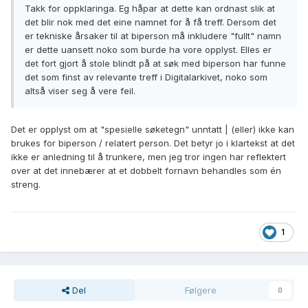
Takk for oppklaringa. Eg håpar at dette kan ordnast slik at
det blir nok med det eine namnet for å få treff. Dersom det
er tekniske årsaker til at biperson må inkludere "fullt" namn
er dette uansett noko som burde ha vore opplyst. Elles er
det fort gjort å stole blindt på at søk med biperson har funne
det som finst av relevante treff i Digitalarkivet, noko som
altså viser seg å vere feil.
Det er opplyst om at "spesielle søketegn" unntatt | (eller) ikke kan
brukes for biperson / relatert person. Det betyr jo i klartekst at det
ikke er anledning til å trunkere, men jeg tror ingen har reflektert
over at det innebærer at et dobbelt fornavn behandles som én
streng.
1
Del
Følgere
0