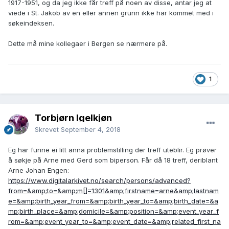
1917-1951, og da jeg ikke får treff på noen av disse, antar jeg at
viede i St. Jakob av en eller annen grunn ikke har kommet med i
søkeindeksen.
Dette må mine kollegaer i Bergen se nærmere på.
1
Torbjørn Igelkjøn
Skrevet
September 4, 2018
Eg har funne ei litt anna problemstilling der treff uteblir. Eg prøver
å søkje på Arne med Gerd som biperson. Får då 18 treff, deriblant
Arne Johan Engen
:
https://www.digitalarkivet.no/search/persons/advanced?
from=&amp;to=&amp;m[]=1301&amp;firstname=arne&amp;lastnam
e=&amp;birth_year_from=&amp;birth_year_to=&amp;birth_date=&a
mp;birth_place=&amp;domicile=&amp;position=&amp;event_year_f
rom=&amp;event_year_to=&amp;event_date=&amp;related_first_na