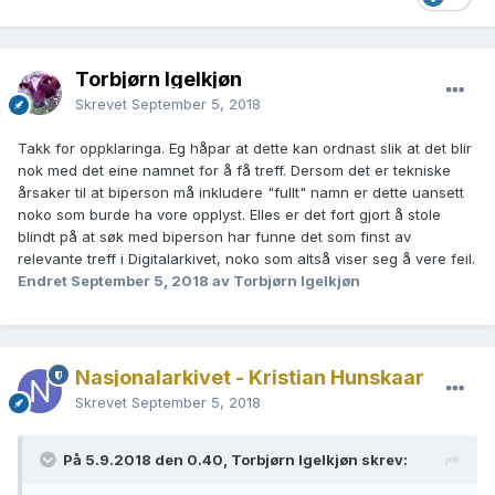
amp;related_birth_year=&amp;sort=rel
Kvifor kjem ikkje den aktuelle vigsla opp no? Og burde ikkje
Torbjørn Igelkjøn
antal treff ha vore likt?
Skrevet
September 5, 2018
Takk for oppklaringa. Eg håpar at dette kan ordnast slik at det blir
nok med det eine namnet for å få treff. Dersom det er tekniske
årsaker til at biperson må inkludere "fullt" namn er dette uansett
noko som burde ha vore opplyst. Elles er det fort gjort å stole
blindt på at søk med biperson har funne det som finst av
relevante treff i Digitalarkivet, noko som altså viser seg å vere feil.
Endret
September 5, 2018
av Torbjørn Igelkjøn
Nasjonalarkivet - Kristian Hunskaar
Skrevet
September 5, 2018
På 5.9.2018 den 0.40, Torbjørn Igelkjøn skrev: