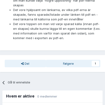
om man kunde välja "högre upplösning" när pdf-filerna
skapas
Det vore hjälpsamt om länkarna, av vilka pdf-erna är
skapade, fanns sparade/listade under länken till pdf-en -
med länkarna till källorna som pdf-en innehåller
Det vore toppen om man vid varje sparad källa (innan pdf-
en skapas) skulle kunna lägga till en egen kommentar (t.ex.
med information om varför man sparat den sidan), som
kommer med i exporten av pdf-en.
Del
Følgere
1
Gå til emneliste
Hvem er aktive
0 medlemmer