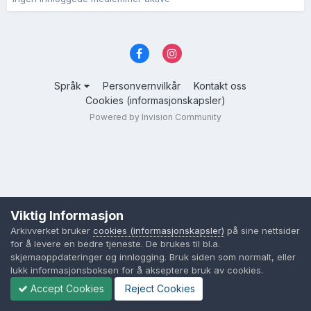
Språk
Personvernvilkår
Kontakt oss
Cookies (informasjonskapsler)
Powered by Invision Community
Viktig Informasjon
Arkivverket bruker
cookies (informasjonskapsler)
på sine nettsider
for å levere en bedre tjeneste. De brukes til bl.a.
skjemaoppdateringer og innlogging. Bruk siden som normalt, eller
lukk informasjonsboksen for å akseptere bruk av cookies.
Accept Cookies
Reject Cookies