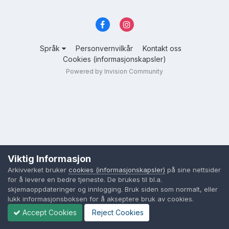
Språk
Personvernvilkår
Kontakt oss
Cookies (informasjonskapsler)
Powered by Invision Community
Viktig Informasjon
Arkivverket bruker
cookies (informasjonskapsler)
på sine nettsider
for å levere en bedre tjeneste. De brukes til bl.a.
skjemaoppdateringer og innlogging. Bruk siden som normalt, eller
lukk informasjonsboksen for å akseptere bruk av cookies.
Accept Cookies
Reject Cookies