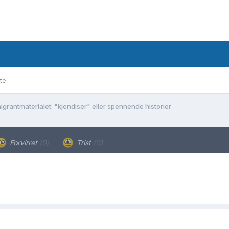
te
igrantmaterialet: "kjendiser" eller spennende historier
Forvirret
(0)
Trist
(0)