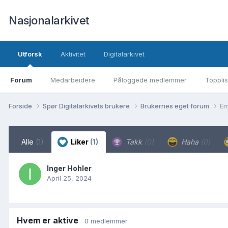
Nasjonalarkivet
Utforsk
Aktivitet
Digitalarkivet
Forum
Medarbeidere
Påloggede medlemmer
Topplis
Forside
Spør Digitalarkivets brukere
Brukernes eget forum
Em
Alle
(1)
Liker
(1)
Takk
(0)
Haha
(0)
Inger Hohler
April 25, 2024
Hvem er aktive
0 medlemmer