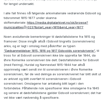
for lengst undersøkt.
I alle fall finnes nå følgende arkivmateriale vedrørende Eidsvoll og
tidsrommet 1815-1877 under skanna
skiftemateriale:
https://media.digitalarkivet.no/sk/browse?
municipalities[]=0237&start_year=1815&end_year=1877
Noen avsluttende bemerkninger til dødsfallslistene fra 1815 og
framover: Disse inngår altså i Eidsvoll tingretts (sorenskriveris)
arkiv, og er lagt i omslag med påskrifter av typen
"Dødsanmeldelser 1815, 1816 og 1817 Eidsvolds sorenskriverie"
, til
tross for at Eidsvoll sorenskriveri ikke ble oppretta før 1844, da
Øvre Romerike sorenskriveri ble delt. Dødsfallslistene for Eidsvoll
(med Feiring), Hurdal og Nannestad 1815-1844 har altså
opprinnelig vært sendt inn til sorenskriveren i Øvre Romerike
sorenskriveri, før de ved delinga av sorenskriveriet har blitt skilt ut
av arkivet og blitt overført til sorenskriveren i Eidsvoll
sorenskriveri. Omslagene har antakelig blitt laget i den
forbindelse. Påfallende nok spesifiserer ikke omslagene fra 1845
og senere at dødsfallslistene gjelder Eidsvoll sorenskriveri; det har
vel ikke vært nødvendig å spesifisere.