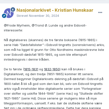
Nasjonalarkivet - Kristian Hunskaar
Skrevet
November 30, 2024
@Frode Myrheim
,
@Trond Ø. Lunde
og andre Eidsvoll-
interesserte:
Nå digitaliseres (skannes) de tre første boksene (1815-1865) i
serie Hab "Dødsfallslister" i Eidsvoll tingretts (sorenskriveris) arkiv,
som må ha ligget til grunn for Otto Nordheims maskinskrevne liste
over Eidsvoll-dødsfall 1815-1865, og som ble etterspurt
innledningsvis i denne tråden.
De to første (
1815-1831
og
1832-1850
) kan nå brukes i
Digitalarkivet, og den tredje (1851-1865) kommer litt senere.
Dermed begynner Digitalarkivets dekning på dødsfall i Eidsvoll på
1800-tallet å bli så god som den kan bli, selv om Eidsvoll tingretts
arkiv også inneholder ikke-digitaliserte serier som "Fortegnelser
over skifter og uskifte 1844-1946" (serie Hac) og "Sluttede skifter
1821-1985" (serie Hd). Disse seriene gir muligens ikke så mye
tilleggsinformasjon, uansett. F.eks. bør de sluttede skiftene være
ført inn i de ordinære skifteprotokollene. Dette har dere kanskje