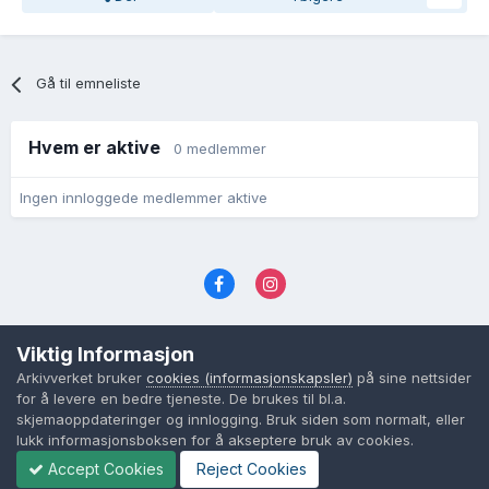
Gå til emneliste
Hvem er aktive
0 medlemmer
Ingen innloggede medlemmer aktive
Språk
Personvernvilkår
Kontakt oss
Viktig Informasjon
Cookies (informasjonskapsler)
Arkivverket bruker
cookies (informasjonskapsler)
på sine nettsider
Powered by Invision Community
for å levere en bedre tjeneste. De brukes til bl.a.
skjemaoppdateringer og innlogging. Bruk siden som normalt, eller
lukk informasjonsboksen for å akseptere bruk av cookies.
Accept Cookies
Reject Cookies