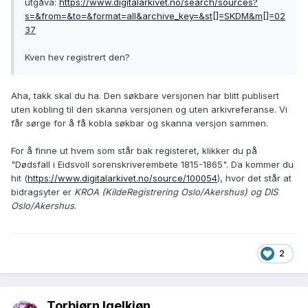
utgåva:
https://www.digitalarkivet.no/search/sources?
s=&from=&to=&format=all&archive_key=&st[]=SKDM&m[]=02
37
Kven hev registrert den?
Aha, takk skal du ha. Den søkbare versjonen har blitt publisert
uten kobling til den skanna versjonen og uten arkivreferanse. Vi
får sørge for å få kobla søkbar og skanna versjon sammen.
For å finne ut hvem som står bak registeret, klikker du på
"Dødsfall i Eidsvoll sorenskriverembete 1815-1865". Da kommer du
hit (
https://www.digitalarkivet.no/source/100054
), hvor det står at
bidragsyter er
KROA (KildeRegistrering Oslo/Akershus) og DIS
Oslo/Akershus
.
2
Torbjørn Igelkjøn