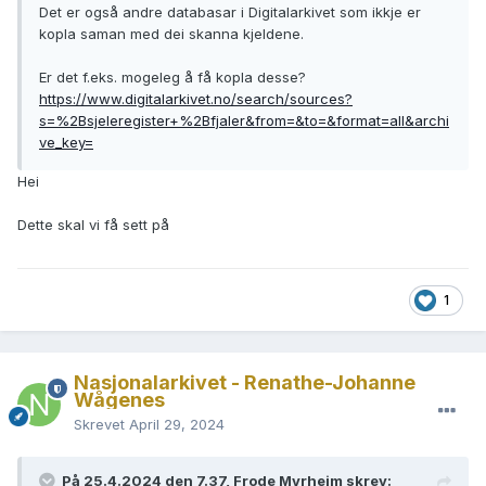
Det er også andre databasar i Digitalarkivet som ikkje er
kopla saman med dei skanna kjeldene.
Er det f.eks. mogeleg å få kopla desse?
https://www.digitalarkivet.no/search/sources?
s=%2Bsjeleregister+%2Bfjaler&from=&to=&format=all&archi
ve_key=
Hei
Dette skal vi få sett på
1
Nasjonalarkivet - Renathe-Johanne
Wågenes
Skrevet
April 29, 2024
På 25.4.2024 den 7.37, Frode Myrheim skrev: