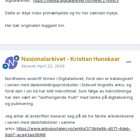
digitalarkivet:
https://media.digitalarkivet.no/view/27499/3
Dette er ikkje noko primærkjelda og ho her saknast mykje.
Her bør originalen leggjast inn.
Nasjonalarkivet - Kristian Hunskaar
Skrevet
April 22, 2024
Nordheims avskrift finnes i Digitalarkivet, fordi den er katalogisert
i serien med dødsmeldingsprotokoller i Eidsvoll tingretts arkiv, og
fordi den i sin tid har blitt mikrofilmet. Som følge av mikrofilminga
har den vært en "lavthengende frukt" med tanke på digitalisering
og publisering.
Jeg antar at avskriften baserer seg på de tre første arkivboksene
i serien med dødsfallslister i samme
arkiv:
https://www.arkivportalen.no/entity/373b4e6b-d071-4deb-
9dd7-ace43ad36f48