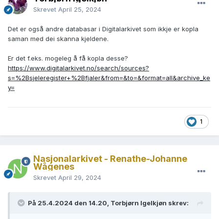
Skrevet
April 25, 2024
Det er også andre databasar i Digitalarkivet som ikkje er kopla
saman med dei skanna kjeldene.
Er det f.eks. mogeleg å få kopla desse?
https://www.digitalarkivet.no/search/sources?
s=%2Bsjeleregister+%2Bfjaler&from=&to=&format=all&archive_ke
y=
1
Nasjonalarkivet - Renathe-Johanne
Wågenes
Skrevet
April 29, 2024
På 25.4.2024 den 14.20, Torbjørn Igelkjøn skrev: