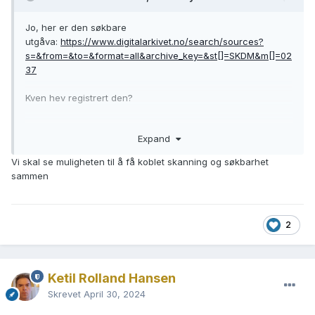
Jo, her er den søkbare
utgåva:
https://www.digitalarkivet.no/search/sources?
s=&from=&to=&format=all&archive_key=&st[]=SKDM&m[]=02
37
Kven hev registrert den?
Expand
Vi skal se muligheten til å få koblet skanning og søkbarhet
sammen
2
Ketil Rolland Hansen
Skrevet
April 30, 2024