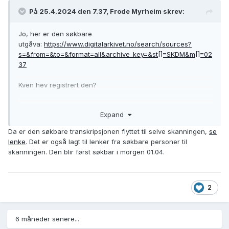
På 25.4.2024 den 7.37, Frode Myrheim skrev:
Jo, her er den søkbare
utgåva:
https://www.digitalarkivet.no/search/sources?
s=&from=&to=&format=all&archive_key=&st[]=SKDM&m[]=02
37
Kven hev registrert den?
Expand
Da er den søkbare transkripsjonen flyttet til selve skanningen,
se
lenke
. Det er også lagt til lenker fra søkbare personer til
skanningen. Den blir først søkbar i morgen 01.04.
2
6 måneder senere...