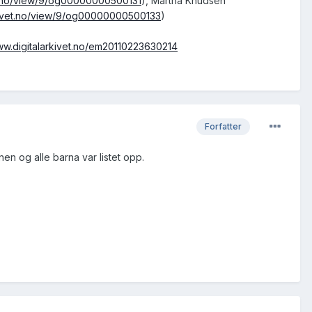
et.no/view/9/og00000000500131
), Martha Knudsen
rkivet.no/view/9/og00000000500133
)
www.digitalarkivet.no/em20110223630214
Forfatter
en og alle barna var listet opp.