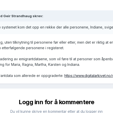
nd Geir Strandhaug skrev:
le systemet kom det opp en rekke der alle personene, Indiane, sviger
g, uten tilknytning til personene før eller etter, men det er riktig a
etterfølgende personene i registeret.
ering av emigrantdataene, som vil føre til at personer som åpenbart
visning for Maria, Ragna, Martha, Karsten og Indiana.
rantdata som allerede er oppgraderte:
https://www.digitalarkivet.
Logg inn for å kommentere
Du vil kunne skrive en kommentar etter at du logger inn