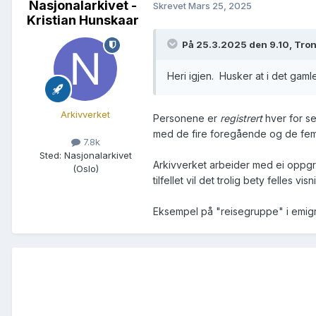
Nasjonalarkivet -
Skrevet
Mars 25, 2025
Kristian Hunskaar
På 25.3.2025 den 9.10, Tro
Heri igjen. Husker at i det gam
Arkivverket
Personene er
registrert
hver for se
med de fire foregående og de fem 
7.8k
Sted
:
Nasjonalarkivet
Arkivverket arbeider med ei oppgrad
(Oslo)
tilfellet vil det trolig bety felles 
Eksempel på "reisegruppe" i emig