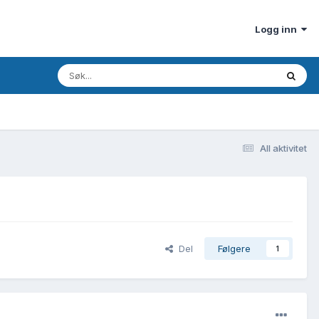
Logg inn
All aktivitet
Del
Følgere
1