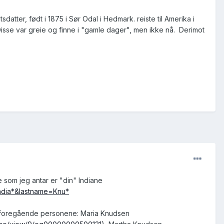
sdatter, født i 1875 i Sør Odal i Hedmark. reiste til Amerika i
isse var greie og finne i "gamle dager", men ikke nå. Derimot
e som jeg antar er "din" Indiane
India*&lastname=Knu*
e foregående personene: Maria Knudsen