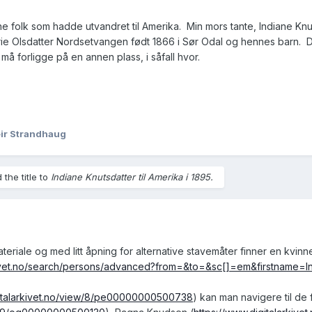
finne folk som hadde utvandret til Amerika. Min mors tante, Indiane Knut
rie Olsdatter Nordsetvangen født 1866 i Sør Odal og hennes barn. D
n må forligge på en annen plass, i såfall hvor.
ir Strandhaug
the title to
Indiane Knutsdatter til Amerika i 1895.
eriale og med litt åpning for alternative stavemåter finner en kvinn
rkivet.no/search/persons/advanced?from=&to=&sc[]=em&firstname=
gitalarkivet.no/view/8/pe00000000500738
) kan man navigere til d