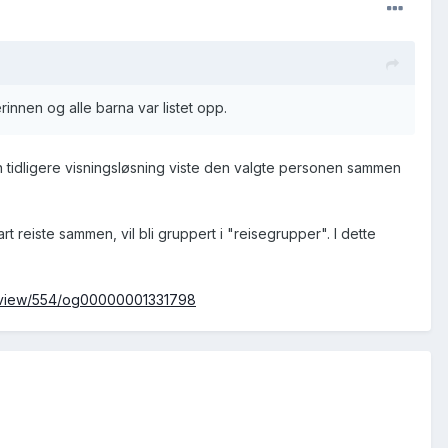
innen og alle barna var listet opp.
t en tidligere visningsløsning viste den valgte personen sammen
 reiste sammen, vil bli gruppert i "reisegrupper". I dette
no/view/554/og00000001331798