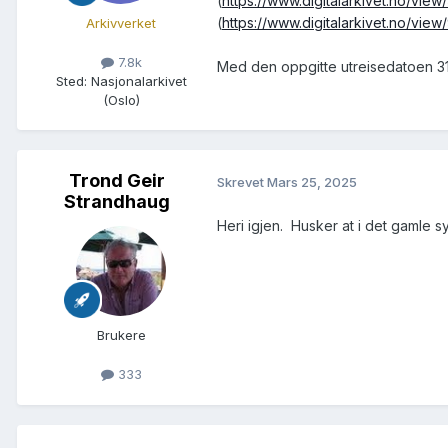
(
https://www.digitalarkivet.no/v
(
https://www.digitalarkivet.no/v
Arkivverket
7.8k
Med den oppgitte utreisedatoen 31.
Sted
:
Nasjonalarkivet
(Oslo)
Trond Geir
Skrevet
Mars 25, 2025
Strandhaug
Heri igjen. Husker at i det gamle 
Brukere
333