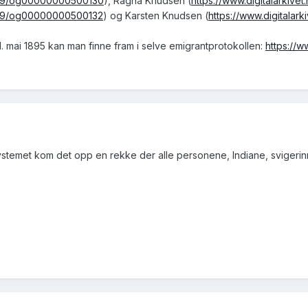
iew/9/og00000000500130
), Ragna Knudsen (
https://www.digitalarkiv
iew/9/og00000000500132
) og Karsten Knudsen (
https://www.digitala
 mai 1895 kan man finne fram i selve emigrantprotokollen:
https://
systemet kom det opp en rekke der alle personene, Indiane, svigerinn