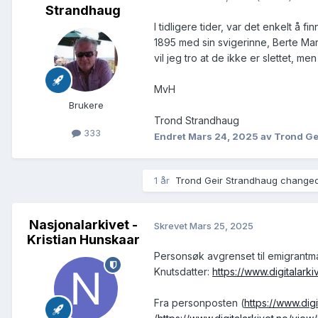
Strandhaug
I tidligere tider, var det enkelt å 
1895 med sin svigerinne, Berte Ma
vil jeg tro at de ikke er slettet, me
MvH
Brukere
Trond Strandhaug
333
Endret
Mars 24, 2025
av Trond Ge
1 år
Trond Geir Strandhaug changed 
Nasjonalarkivet -
Skrevet
Mars 25, 2025
Kristian Hunskaar
Personsøk avgrenset til emigrantmat
Knutsdatter:
https://www.digitala
Fra personposten (
https://www.di