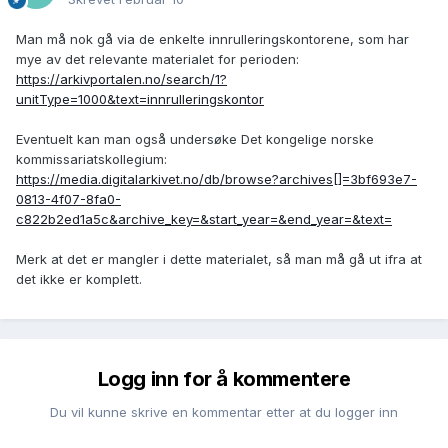
Man må nok gå via de enkelte innrulleringskontorene, som har
mye av det relevante materialet for perioden:
https://arkivportalen.no/search/1?
unitType=1000&text=innrulleringskontor
Eventuelt kan man også undersøke Det kongelige norske
kommissariatskollegium:
https://media.digitalarkivet.no/db/browse?archives[]=3bf693e7-
0813-4f07-8fa0-
c822b2ed1a5c&archive_key=&start_year=&end_year=&text=
Merk at det er mangler i dette materialet, så man må gå ut ifra at
det ikke er komplett.
Logg inn for å kommentere
Du vil kunne skrive en kommentar etter at du logger inn