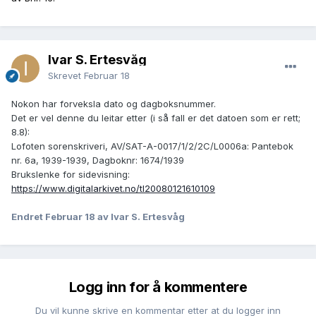
Ivar S. Ertesvåg
Skrevet
Februar 18
Nokon har forveksla dato og dagboksnummer.
Det er vel denne du leitar etter (i så fall er det datoen som er rett;
8.8):
Lofoten sorenskriveri, AV/SAT-A-0017/1/2/2C/L0006a: Pantebok
nr. 6a, 1939-1939, Dagboknr: 1674/1939
Brukslenke for sidevisning:
https://www.digitalarkivet.no/tl20080121610109
Endret
Februar 18
av Ivar S. Ertesvåg
Logg inn for å kommentere
Du vil kunne skrive en kommentar etter at du logger inn