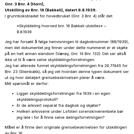
Gnr. 3 Bnr. 4 (Horn),
Utskilling av Bnr. 16 (Bakkeli), datert 8.8.1939.
I grunnboksbladet for hovedbruket (Gnr. 3 Bnr. 4) står det:
«Skylddeling hvorved bnr. 16 Bakkeli utskilles» –
8.8.1939
Jeg har forsøkt å følge henvisningen til dagboknummer (88/1939),
men det dokumentet jeg finner under dette nummeret er et skjøte
på en helt annen eiendom (Værøy, Gnr. 14 Bnr. 132). Det ser altså
ikke ut til å være selve skylddelingsforretningen.
Jeg har allerede funnet skylddelingsforretningen fra 26.7.1945 for
Bnr. 23 (Steinbakk), så jeg vet hvordan denne typen dokument ser
ut og hvor detaljert grensebeskrivelsen pleier å være.
Mitt spørsmål er derfor:
Ligger skylddelingsforretninger fra 1939 i en egen
skylddelingsprotokoll?
Er de arkivert separat fra dagbok og skjøter?
Hvilken arkivserie under Lofoten sorenskriverembete bør
jeg lete i for å finne selve delingsforretningen?
Målet er å finne den originale grensebeskrivelsen for utskillingen
av Bnr. 16.