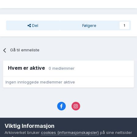
Del
Følgere
1
Gå til emneliste
Hvem er aktive
0 medlemmer
Ingen innloggede medlemmer aktive
Språk
Personvernvilkår
Kontakt oss
Viktig Informasjon
Cookies (informasjonskapsler)
Arkivverket bruker
cookies (informasjonskapsler)
på sine nettsider
Powered by Invision Community