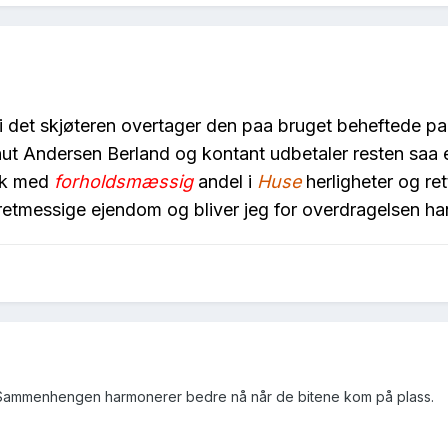
, i det skjøteren overtager den paa bruget beheftede p
ut Andersen Berland og kontant udbetaler resten saa 
ik med
forholdsmæssig
andel i
Huse
herligheter og re
messige ejendom og bliver jeg for overdragelsen hans 
. Sammenhengen harmonerer bedre nå når de bitene kom på plass.