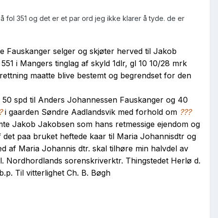
å fol 351 og det er et par ord jeg ikke klarer å tyde. de er
 Fauskanger selger og skjøter herved til Jakob
51 i Mangers tinglag af skyld 1dlr, gl 10 10/28 mrk
ettning maatte blive bestemt og begrendset for den
eld 50 spd til Anders Johannessen Fauskanger og 40
?
i gaarden Søndre Aadlandsvik med forhold om
???
vernemte Jakob Jakobsen som hans retmessige ejendom og
af det paa bruket heftede kaar til Maria Johannisdtr og
 af Maria Johannis dtr. skal tilhøre min halvdel av
l. Nordhordlands sorenskriverktr. Thingstedet Herlø d.
. Til vitterlighet Ch. B. Bøgh