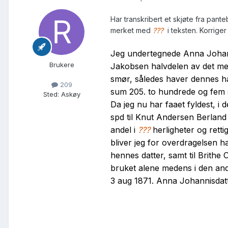
Har transkribert et skjøte fra pant
merket med
???
i teksten. Korriger
Jeg undertegnede Anna Johanni
Brukere
Jakobsen halvdelen av det meg 
smør, således haver dennes ha
209
sum 205. to hundrede og fem 
Sted
:
Askøy
Da jeg nu har faaet fyldest, 
spd til Knut Andersen Berland
andel i
???
herligheter og rett
bliver jeg for overdragelsen h
hennes datter, samt til Brithe
bruket alene medens i den and
3 aug 1871. Anna Johannisdatt