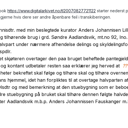
ebok
https://www.digitalarkivet.no/tl20070827721122
starter nederst p
 gjerne hvis dere ser andre åpenbare feil i transkiberingen.
sdtr. med min beslegtede kurator Anders Johannisen Lille
tilhørende brug i grd. Søndre Aadlandsvik, mt.no 92, lno. 5
lvpart under nærmere afhendelse delings og skyldelingsfor
spdlr.
i det skjøteren overtager den paa bruget beheftede pantegj
 og kontant udbetaler resten saa erklærer jeg herved at
??
igheter bekreftet skal følge og tilhøre skal og tilhøre o
ans hjemmel, idet han forpliktes til at overtage halvparten 
 Olsdtr og med bemerkning at den stuebygning som er beboed
re stuebygning på bruket skal tilhøre dennen følgte halvde
er Aadlandsvik m.b.p. Anders Johannissen Fauskanger m.b.p