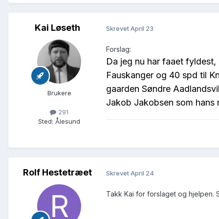
Kai Løseth
Skrevet
April 23
Forslag:
Da jeg nu har faaet fyldest
Fauskanger og 40 spd til Kn
gaarden Søndre Aadlandsv
Brukere
Jakob Jakobsen som hans ret
291
Sted
:
Ålesund
Rolf Hestetræet
Skrevet
April 24
Takk Kai for forslaget og hjelpen