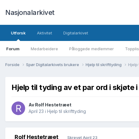
Nasjonalarkivet
Utforsk
Aktivitet
Digitalarkivet
Forum
Medarbeidere
Påloggede medlemmer
Topplis
Forside
Spør Digitalarkivets brukere
Hjelp til skrifttyding
Hjelp 
Hjelp til tyding av et par ord i skjøte
Av Rolf Hestetræet
April 23
i
Hjelp til skrifttyding
Rolf Hestetræet
Skrevet
April 23