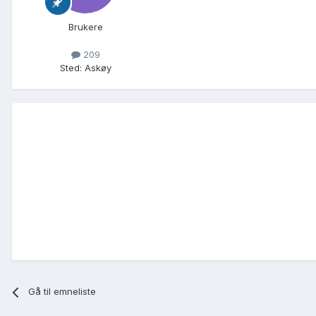
Brukere
209
Sted
:
Askøy
Gå til emneliste