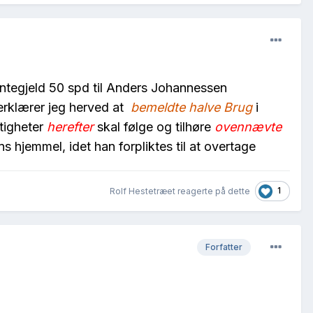
antegjeld 50 spd til Anders Johannessen
erklærer jeg herved at
bemeldte halve Brug
i
ttigheter
herefter
skal følge og tilhøre
ovennævte
hjemmel, idet han forpliktes til at overtage
1
Rolf Hestetræet reagerte på dette
Forfatter