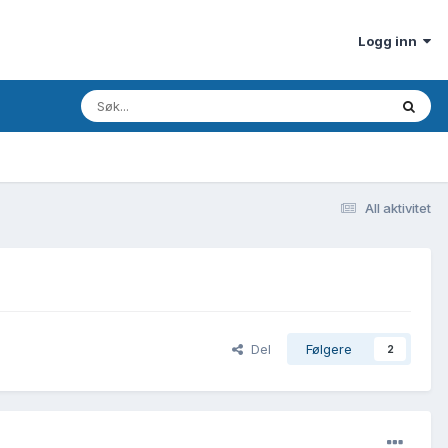
Logg inn
All aktivitet
Del
Følgere
2